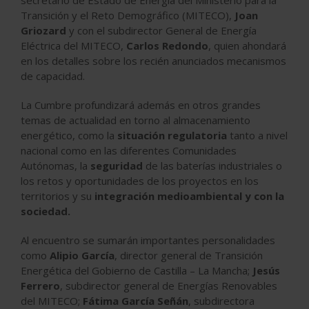
secretario de Estado de Energía del Ministerio para la
Transición y el Reto Demográfico (MITECO),
Joan
Griozard
y con el subdirector General de Energía
Eléctrica del MITECO,
Carlos Redondo
, quien ahondará
en los detalles sobre los recién anunciados mecanismos
de capacidad.
La Cumbre profundizará además en otros grandes
temas de actualidad en torno al almacenamiento
energético, como la
situación regulatoria
tanto a nivel
nacional como en las diferentes Comunidades
Autónomas, la
seguridad
de las baterías industriales o
los retos y oportunidades de los proyectos en los
territorios y su
integración medioambiental y con la
sociedad.
Al encuentro se sumarán importantes personalidades
como
Alipio García
, director general de Transición
Energética del Gobierno de Castilla – La Mancha;
Jesús
Ferrero
, subdirector general de Energías Renovables
del MITECO;
Fátima García Señán
, subdirectora