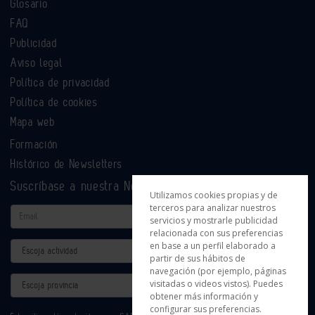
Glosario
FAQ
Publicidad
Aviso legal
Política de privacidad
Política de cookies
Mapa web
Formación
Histórico de Newsletters
Suscríbase a nuestra Newsletter
Utilizamos cookies propias y de
terceros para analizar nuestros
Email
servicios y mostrarle publicidad
relacionada con sus preferencias
en base a un perfil elaborado a
Actividad
partir de sus hábitos de
navegación (por ejemplo, páginas
Provincia
visitadas o videos vistos). Puedes
obtener más información y
configurar sus preferencias.