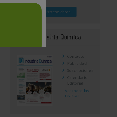
Regístrese ahora
Revista Industria Química
Contacto
Publicidad
Suscripciones
Calendario
Editorial
Ver todas las
revistas