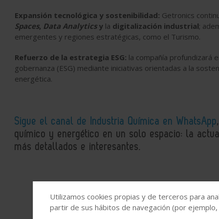
Expansión tecnológica y sostenibilidad:
Getronics contin
Spaces
,
Data Analytics
y
la
digitalización industrial
; ade
emergentes y regiones estratégicas, como el Turismo.
Refuerzo de la estrategia ESG:
la compañía profundizará 
gobernanza (ESG) mediante iniciativas orientadas a la sostenib
energética.
Sigue el canal de Industria Química en WhatsApp
químico y energético en un solo espacio: la actual
más detallados e interesantes.
Utilizamos cookies propias y de terceros para anal
partir de sus hábitos de navegación (por ejemplo,