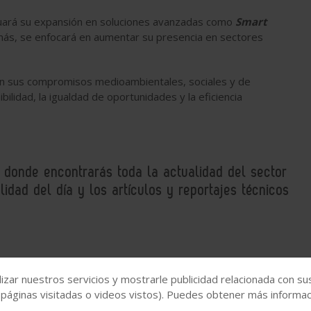
uará su expansión en soluciones avanzadas como
Smart
más, se enfocará en aumentar su presencia en sectores
en sus compromisos medioambientales, sociales y de
ilidad, la igualdad de oportunidades y la eficiencia
, donde encontrarás toda la actualidad del sector
idad del día y los artículos y reportajes técnicos
izar nuestros servicios y mostrarle publicidad relacionada con su
 páginas visitadas o videos vistos). Puedes obtener más informaci