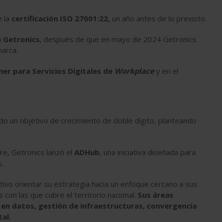
e la
certificación ISO 27001:22,
un año antes de lo previsto.
a Getronics
, después de que en mayo de 2024 Getronics
arca.
er para Servicios Digitales de
Workplace
y en el
do un objetivo de crecimiento de doble dígito, planteando
re, Getronics lanzó el
ADHub
, una iniciativa diseñada para
s.
ivo orientar su estrategia hacia un enfoque cercano a sus
s con las que cubre el territorio nacional.
Sus áreas
 en datos, gestión de infraestructuras, convergencia
al.