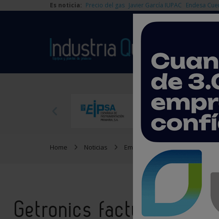
Es noticia:
Precio del gas
Javier García IUPAC
Endesa Cue
Home
Noticias
Empresas
Getronics factura
Getronics factura 90 mi