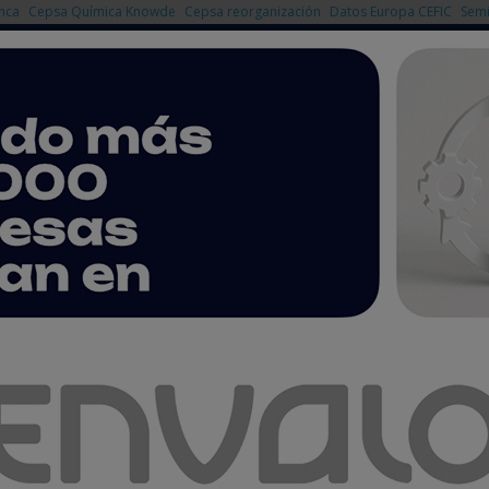
nca
Cepsa Química Knowde
Cepsa reorganización
Datos Europa CEFIC
Semi
NOTICIAS
PRODUCTOS
AGENDA
EMPRESAS PREMIUM
 90 millones de euros en su último ejercicio fiscal
llones de euros en su