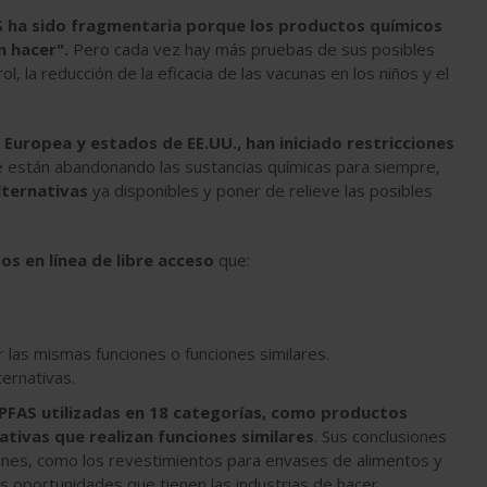
AS ha sido fragmentaria porque los productos químicos
 hacer".
Pero cada vez hay más pruebas de sus posibles
 la reducción de la eficacia de las vacunas en los niños y el
 Europea y estados de EE.UU., han iniciado restricciones
e están abandonando las sustancias químicas para siempre,
lternativas
ya disponibles y poner de relieve las posibles
os en línea de libre acceso
que:
las mismas funciones o funciones similares.
ternativas.
 PFAS utilizadas en 18 categorías, como productos
ativas que realizan funciones similares
. Sus conclusiones
ciones, como los revestimientos para envases de alimentos y
s oportunidades que tienen las industrias de hacer