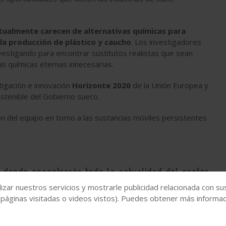
actualmente carecen de alternativas químicas para
la producción de plástico y caucho
. Los investigadores
vestigando para encontrar sustitutos realistas que sean
s químicas eternas innecesarias.
tigación e innovación
Horizonte 2020
de la Unión Europea y
ostenible del Gobierno sueco.
n del equipo en torno a las sustancias móviles persistentes
, donde encontrarás toda la actualidad del sector
idad del día y los artículos y reportajes técnicos
izar nuestros servicios y mostrarle publicidad relacionada con su
 páginas visitadas o videos vistos). Puedes obtener más informaci