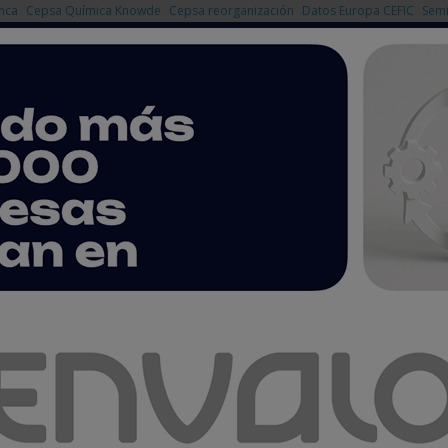
nca
Cepsa Química Knowde
Cepsa reorganización
Datos Europa CEFIC
Semi
NOTICIAS
PRODUCTOS
AGENDA
EMPRESAS PREMIUM
res revela posibles alternativas frente a las PFAS
res revela posibles