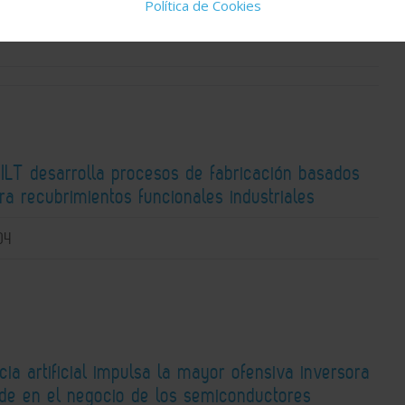
Política de Cookies
D
PFAS
 ILT desarrolla procesos de fabricación basados
ra recubrimientos funcionales industriales
04
ncia artificial impulsa la mayor ofensiva inversora
ide en el negocio de los semiconductores