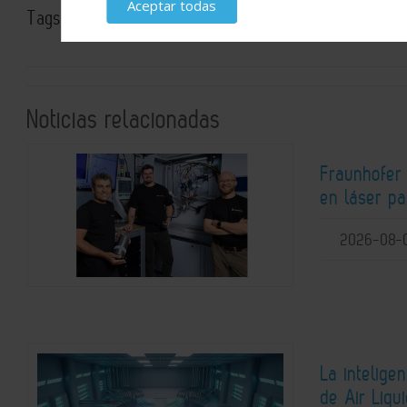
Aceptar todas
Tags:
Sostenibilidad Ambiental
Productos químicos
I+
Noticias relacionadas
Fraunhofer
en láser pa
2026-08-
La intelige
de Air Liqu