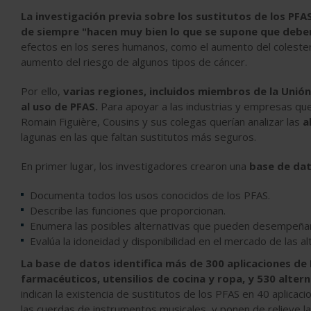
La investigación previa sobre los sustitutos de los PF
de siempre "hacen muy bien lo que se supone que deben
efectos en los seres humanos, como el aumento del colesterol,
aumento del riesgo de algunos tipos de cáncer.
Por ello,
varias regiones, incluidos miembros de la Unión
al uso de PFAS.
Para apoyar a las industrias y empresas qu
Romain Figuière, Cousins y sus colegas querían analizar las
a
lagunas en las que faltan sustitutos más seguros.
En primer lugar, los investigadores crearon una
base de dat
Documenta todos los usos conocidos de los PFAS.
Describe las funciones que proporcionan.
Enumera las posibles alternativas que pueden desempeñar 
Evalúa la idoneidad y disponibilidad en el mercado de las al
La base de datos identifica más de 300 aplicaciones de
farmacéuticos, utensilios de cocina y ropa, y 530 altern
indican la existencia de sustitutos de los PFAS en 40 aplica
las cuerdas de instrumentos musicales, y ponen de relieve la