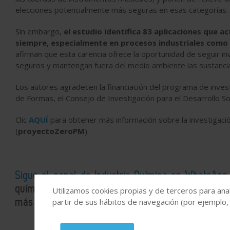
elecciones potencialmente más seguras en esas categorías.
Sin embargo,
el estudio identifica 83 aplicaciones que 
siempre, especialmente en procesos industriales como 
afirman que esta carencia ofrece la oportunidad de seguir in
seguros y mantengan fuera del medio ambiente las sustancia
Los autores agradecen la financiación del programa de inves
de Formas, el Consejo de Investigación para el Desarrollo S
Clic
AQUÍ
para obtener más información sobre la investigació
(
proyectoZeroPM
).
Sigue el canal de Industria Química en WhatsApp
químico y energético en un solo espacio: la actual
Utilizamos cookies propias y de terceros para anal
más detallados e interesantes.
partir de sus hábitos de navegación (por ejemplo,