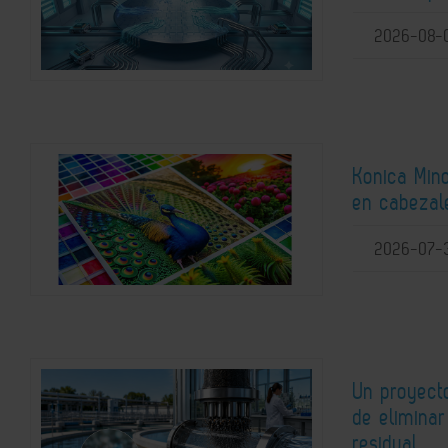
2026-08-
Konica Mino
en cabezale
2026-07-
Un proyect
de elimina
residual