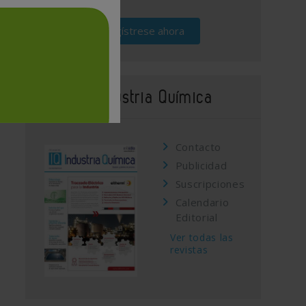
Regístrese ahora
Revista Industria Química
Contacto
Publicidad
Suscripciones
Calendario
Editorial
Ver todas las
revistas