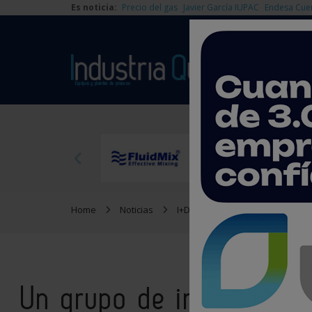
Es noticia:
Precio del gas
Javier García IUPAC
Endesa Cue
Home
Noticias
I+D
Un grupo de investigado
Un grupo de investigado