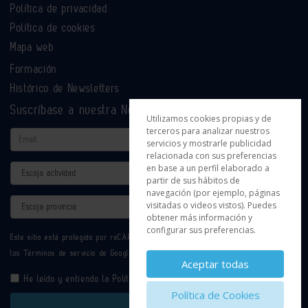
Política de privacidad
Política de cookies
Mapa web
Formación
Histórico de Newsletters
Suscríbase a nuestra Newsletter
Utilizamos cookies propias y de
terceros para analizar nuestros
Email
servicios y mostrarle publicidad
relacionada con sus preferencias
en base a un perfil elaborado a
Actividad
partir de sus hábitos de
navegación (por ejemplo, páginas
Provincia
visitadas o videos vistos). Puedes
obtener más información y
configurar sus preferencias.
Este sitio está protegido por reCAPTCHA y se aplican la
Política de privacidad
y
los
Términos de servicio
de Google.
Aceptar todas
He leído y entiendo la
Política de Privacidad
Política de Cookies
Enviar