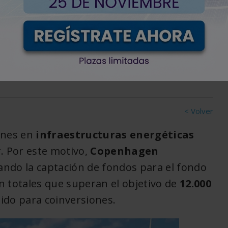
supera su objetivo de
s
< Volver
iones en
infraestructuras energéticas
. Por este motivo,
Copenhagen
ando la captación de fondos para el fondo
n totales que superan el objetivo de
12.000
nido para coinversiones.