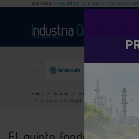
Es noticia:
Precio del gas
Javier García IUPAC
Endesa Cue
Home
Noticias
Actualidad
El quinto fondo flagship de Copenhagen Infrastruct
El quinto fondo flagshi