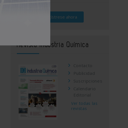
Regístrese ahora
Revista Industria Química
Contacto
Publicidad
Suscripciones
Calendario
Editorial
Ver todas las
revistas