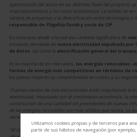
optimización del activo en las distintas fases del proyecto, 
macroeconómicos y los ciclos económicos. La solidez se ve re
cartera de proyectos y la diversificación entre tecnologías y
responsable de
Flagship Funds
y socio de CIP
.
Es necesario añadir a la red una cantidad significativa de
nue
creciente demanda de
nueva electricidad impulsada por l
de datos
, así como la
electrificación general del transpo
En la mayoría de los mercados,
las energías renovables -en
formas de energía más competitivas en términos de co
los países mejoren su competitividad en costes y su segurid
"
Fuertes vientos de cola estructurales están impulsando la t
electricidad, impulsado por el crecimiento económico, la electr
construcción de una cantidad sin precedentes de nuevas inf
de las energías renovables son más sólidos que nunca, ya que 
resistencia energética ocupan un lugar central en las agendas
Utilizamos cookies propias y de terceros para anal
"Al combinar nuestra experiencia industrial y financiera, CIP
partir de sus hábitos de navegación (por ejemplo,
algunos de los proyectos energéticos más grandes, importan