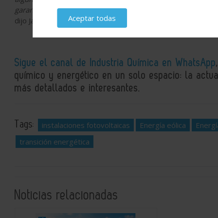
garantizar una energía competitiva en costes, fiable y limpi
Aceptar todas
dijo Jakob Baruël Poulsen.
Sigue el canal de Industria Química en WhatsApp
químico y energético en un solo espacio: la actual
más detallados e interesantes.
Tags:
instalaciones fotovoltaicas
Energía eólica
Energí
transición energética
Noticias relacionadas