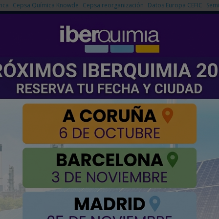
nca
Cepsa Química Knowde
Cepsa reorganización
Datos Europa CEFIC
Semi
NOTICIAS
PRODUCTOS
AGENDA
EMPRESAS PREMIUM
ure Partners supera su objetivo de 12.000 millones de euros
p de Copenhagen