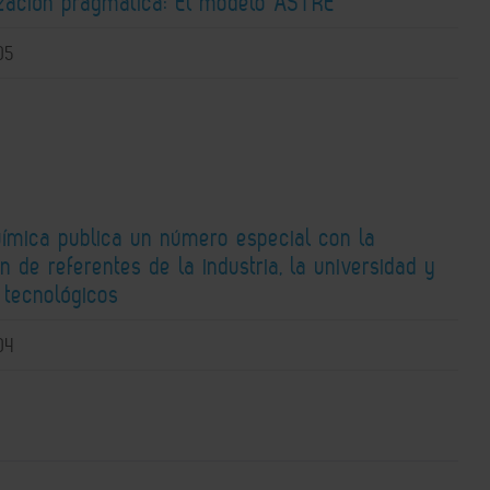
zación pragmática: El modelo ASTRE
05
uímica publica un número especial con la
n de referentes de la industria, la universidad y
 tecnológicos
04