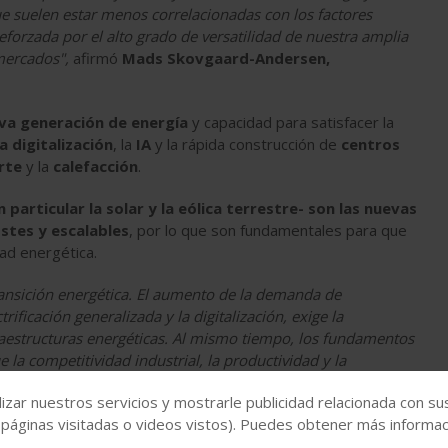
que suelen estar menos correlacionadas con los factores
forzada por el alto grado de versatilidad de nuestra amplia
 mercados",
afirmó
Mads Skovgaard-Andersen,
va generación de energía
y capacidad para satisfacer la
a digitalización
, la
IA
y la rápida construcción de
centros
rte
y la
calefacción
.
 particular la solar y la eólica terrestre- son las nuevas
stes y escalables
, por lo que son fundamentales para que
ad energética.
ransición energética. El aumento de la demanda de
ificación generalizada y la digitalización, exige la
raestructuras energéticas. Al mismo tiempo, los fundamentos
la competitividad industrial, la productividad y la
 políticas e industriales de todo el mundo"
.
izar nuestros servicios y mostrarle publicidad relacionada con su
 se encuentra en una posición única para llevar a cabo
 páginas visitadas o videos vistos). Puedes obtener más informaci
tes y complejos del mundo, ayudando a los países a