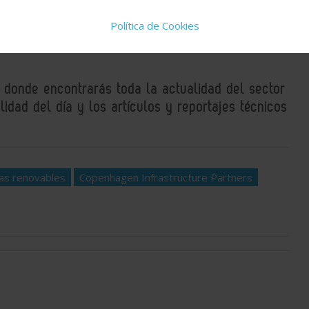
a, y creando valor para nuestros inversores al mismo tiempo"
,
Política de Cookies
, donde encontrarás toda la actualidad del sector
idad del día y los artículos y reportajes técnicos
as renovables
Copenhagen Infrastructure Partners