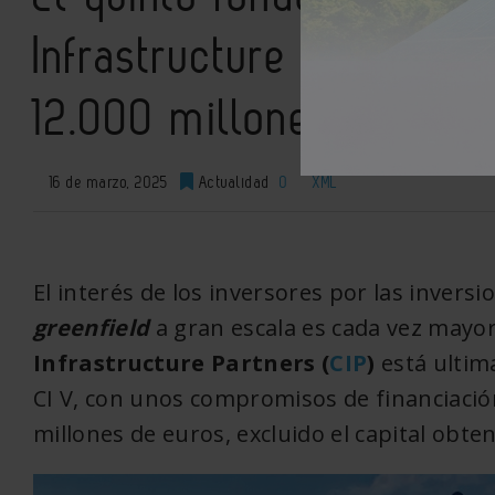
Infrastructure Partners 
12.000 millones de euro
16 de marzo, 2025
Actualidad
0
XML
El interés de los inversores por las invers
greenfield
a gran escala es cada vez mayor
Infrastructure Partners (
CIP
)
está ultim
CI V, con unos compromisos de financiació
millones de euros, excluido el capital obte