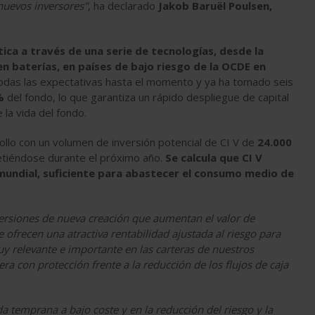
nuevos inversores"
, ha declarado
Jakob Baruël Poulsen,
ética a través de una serie de tecnologías, desde la
en baterías, en países de bajo riesgo de la OCDE en
odas las expectativas hasta el momento y ya ha tomado seis
%
del fondo, lo que garantiza un rápido despliegue de capital
la vida del fondo.
llo con un volumen de inversión potencial de CI V de
24.000
etiéndose durante el próximo año.
Se calcula que CI V
mundial, suficiente para abastecer el consumo medio de
versiones de nueva creación que aumentan el valor de
e ofrecen una atractiva rentabilidad ajustada al riesgo para
 relevante e importante en las carteras de nuestros
era con protección frente a la reducción de los flujos de caja
a temprana a bajo coste y en la reducción del riesgo y la