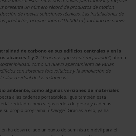
estra fábrica. Estos retos nos motivan para innovar y mejorar
 igus presenta un número récord de productos de motion
roducción de nuevas soluciones técnicas. Las instalaciones de
os productos, ocupan ahora 218.000 m², incluido un nuevo
tralidad de carbono en sus edificios centrales y en la
os alcances 1 y 2
.
"Tenemos que seguir mejorando"
, afirma
ostenibilidad, como un nuevo aparcamiento de varias
dificios con sistemas fotovoltaicos y la ampliación de
l calor residual de las máquinas".
dio ambiente, como algunas versiones de materiales
pecta a las cadenas portacables, igus también está
terial reciclado como viejas redes de pesca y cadenas
de su propio programa
´Chainge
´. Gracias a ello, ya ha
bién ha desarrollado un punto de suministro móvil para el