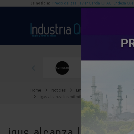
Es noticia:
Precio del gas
Javier García IUPAC
Endesa Cue
Home
Noticias
Empresas
igus alcanza los mil millones en ventas y aumenta u
igus alcanza los mil mi