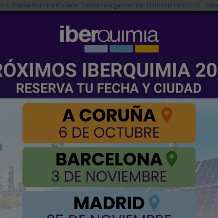
nca
Cepsa Química Knowde
Cepsa reorganización
Datos Europa CEFIC
Semi
NOTICIAS
PRODUCTOS
AGENDA
EMPRESAS PREMIUM
n 5% el número de clientes activos
llones en ventas y