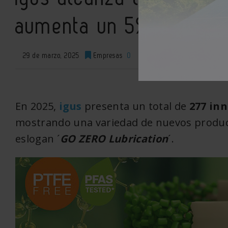
aumenta un 5% el númer
29 de marzo, 2025
Empresas
0
XML
En 2025,
igus
presenta un total de
277 in
mostrando una variedad de nuevos producto
eslogan ´
GO ZERO Lubrication
´.