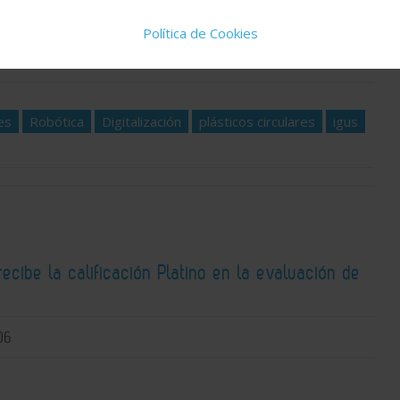
, donde encontrarás toda la actualidad del sector
idad del día y los artículos y reportajes técnicos
Política de Cookies
es
Robótica
Digitalización
plásticos circulares
igus
recibe la calificación Platino en la evaluación de
06