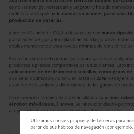
abastecimiento eléctrico en tierra de buques portaco
como Hamburgo, Rotterdam y Singapur y ha sido nominado 
también está impulsando
nuevas soluciones para salas bl
producción de baterías.
Junto con Fraunhofer IPA, ha desarrollado un
nuevo tipo de 
portacables de igus para salas blancas a largo plazo. Esta
dobles manteniendo unos niveles mínimos de emisión de part
En un contexto en el que muchas empresas se ven obligadas a 
productos a precios competitivos para sus clientes. Esto inc
aplicaciones de deslizamiento sencillas, como grúas de 
su diseño optimizado, no sólo es hasta un
25%
más ligera, 
estándar de las mismas dimensiones de las gamas de produc
La corporación también está desarrollando su
primer robot
el robot móvil ReBeL® Move.
Su innovador diseño permite 
asegurando un retorno de la inversión inferior a un año.
Utilizamos cookies propias y de terceros para anal
partir de sus hábitos de navegación (por ejemplo,