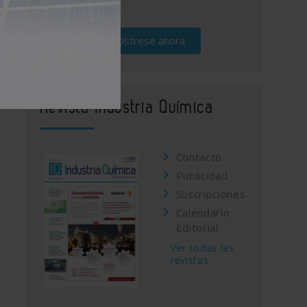
Regístrese ahora
Revista Industria Química
Contacto
Publicidad
Suscripciones
Calendario
Editorial
Ver todas las
revistas