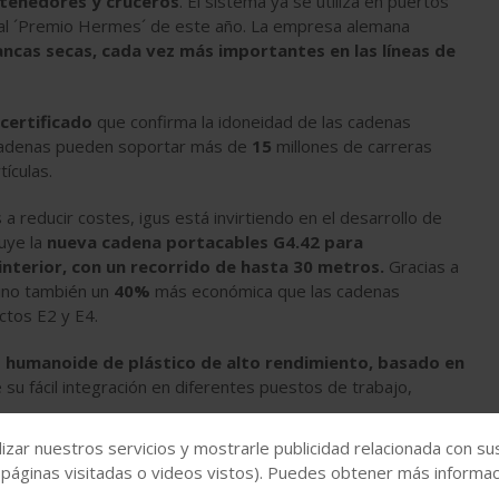
ntenedores y cruceros
. El sistema ya se utiliza en puertos
al ´Premio Hermes´ de este año. La empresa alemana
ancas secas,
cada vez más importantes en las líneas de
certificado
que confirma la idoneidad de las cadenas
s cadenas pueden soportar más de
15
millones de carreras
ículas.
reducir costes, igus está invirtiendo en el desarrollo de
luye la
nueva cadena portacables G4.42 para
interior, con un recorrido de hasta 30 metros.
Gracias a
sino también un
40%
más económica que las cadenas
tos E2 y E4.
 humanoide de plástico de alto rendimiento, basado en
su fácil integración en diferentes puestos de trabajo,
izar nuestros servicios y mostrarle publicidad relacionada con su
 páginas visitadas o videos vistos). Puedes obtener más informaci