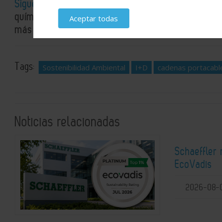
Sigue el canal de Industria Química en WhatsApp
químico y energético en un solo espacio: la actual
Aceptar todas
más detallados e interesantes.
Tags:
Sostenibilidad Ambiental
I+D
cadenas portacabl
Noticias relacionadas
Schaeffler 
EcoVadis
2026-08-