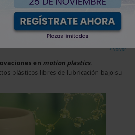
o de clientes activos
< Volver
novaciones en
motion plastics
,
s plásticos libres de lubricación bajo su