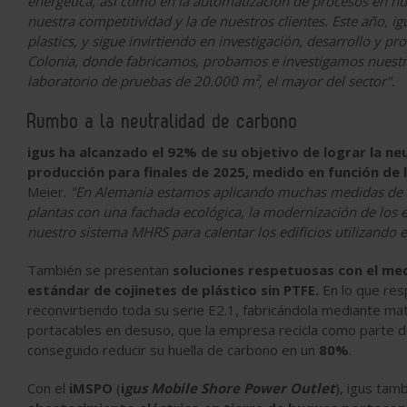
energética, así como en la automatización de procesos en nu
nuestra competitividad y la de nuestros clientes. Este año,
plastics, y sigue invirtiendo en investigación, desarrollo y p
Colonia, donde fabricamos, probamos e investigamos nuestr
laboratorio de pruebas de 20.000 m², el mayor del sector".
Rumbo a la neutralidad de carbono
igus ha alcanzado el 92% de su objetivo de lograr la neu
producción para finales de 2025, medido en función de l
Meier.
"En Alemania estamos aplicando muchas medidas de s
plantas con una fachada ecológica, la modernización de los e
nuestro sistema MHRS para calentar los edificios utilizando e
También se presentan
soluciones respetuosas con el me
estándar de cojinetes de plástico sin PTFE.
En lo que res
reconvirtiendo toda su serie E2.1, fabricándola mediante ma
portacables en desuso, que la empresa recicla como parte 
conseguido reducir su huella de carbono en un
80%
.
Con el
iMSPO
(
i
gus Mobile Shore Power Outlet
), igus tam