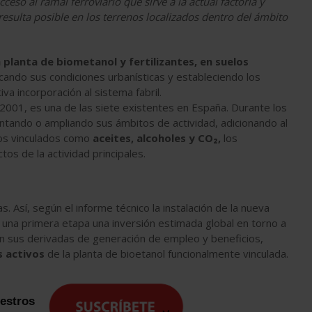
ceso al ramal ferroviario que sirve a la actual factoría y
resulta posible en los terrenos localizados dentro del ámbito
 planta de biometanol y fertilizantes, en suelos
icando sus condiciones urbanísticas y estableciendo los
a incorporación al sistema fabril.
 2001, es una de las siete existentes en España. Durante los
entando o ampliando sus ámbitos de actividad, adicionando al
ctos vinculados como
aceites, alcoholes y CO₂,
los
s de la actividad principales.
. Así, según el informe técnico la instalación de la nueva
 una primera etapa una inversión estimada global en torno a
on sus derivadas de generación de empleo y beneficios,
s activos
de la planta de bioetanol funcionalmente vinculada.
uestros