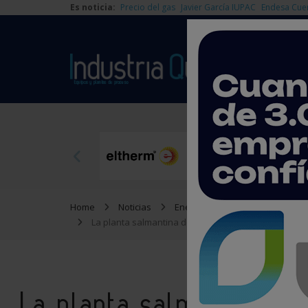
Es noticia:
Precio del gas
Javier García IUPAC
Endesa Cue
Home
Noticias
Energía
La planta salmantina de bioetanol de Babilafuente 
La planta salmantina de