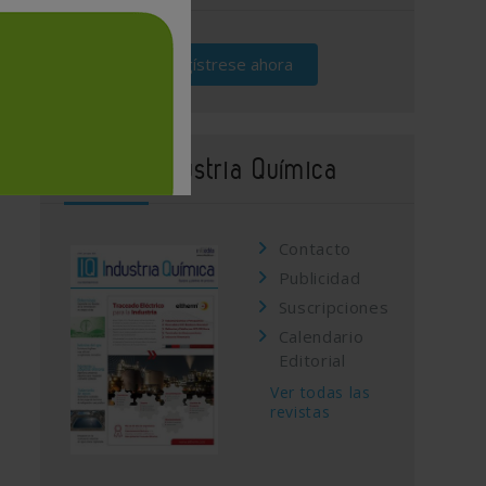
Regístrese ahora
Revista Industria Química
Contacto
Publicidad
Suscripciones
Calendario
Editorial
Ver todas las
revistas