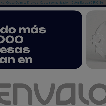
nca
Cepsa Química Knowde
Cepsa reorganización
Datos Europa CEFIC
Semi
NOTICIAS
PRODUCTOS
AGENDA
EMPRESAS PREMIUM
producirá también fertilizantes y biometano
 bioetanol de