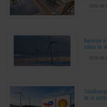
2026-08-
Iberdrola i
eólica de W
2026-08-
TotalEnerg
de la carte