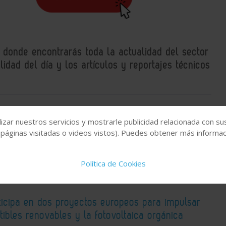
, donde encontrarás toda la actualidad del sector
idad del día y los artículos y reportajes técnicos
Bioetanol
Plantas Industriales
Vertex Bioenergy
izar nuestros servicios y mostrarle publicidad relacionada con su
 páginas visitadas o videos vistos). Puedes obtener más informaci
Política de Cookies
ticipa en dos proyectos europeos para impulsar
ibles renovables y la fotovoltaica orgánica