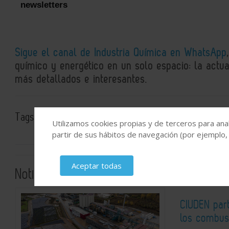
newsletters
Sigue el canal de Industria Química en WhatsApp
químico y energético en un solo espacio: la actual
más detallados e interesantes.
Tags:
Energías renovables
Fertilizantes
Biometano
Utilizamos cookies propias y de terceros para anal
partir de sus hábitos de navegación (por ejemplo,
Aceptar todas
Noticias relacionadas
CIUDEN par
los combust