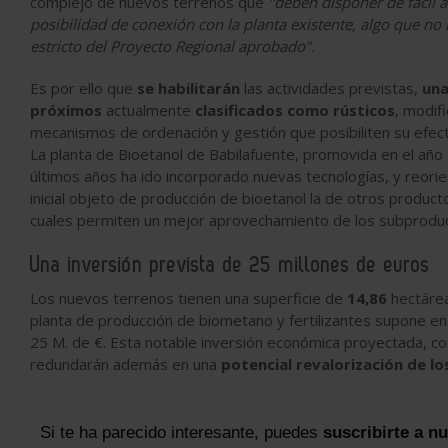
complejo de nuevos terrenos que
"deben disponer de fácil ac
posibilidad de conexión con la planta existente, algo que no 
estricto del Proyecto Regional aprobado".
Es por ello que
se habilitarán
las actividades previstas,
una
próximos
actualmente
clasificados como rústicos
, modif
mecanismos de ordenación y gestión que posibiliten su efectiv
La planta de Bioetanol de Babilafuente, promovida en el año
últimos años ha ido incorporado nuevas tecnologías, y reori
inicial objeto de producción de bioetanol la de otros produ
cuales
permiten un mejor aprovechamiento de los subproducto
Una inversión prevista de 25 millones de euros
Los nuevos terrenos tienen una superficie de
14,86
hectáreas
planta de producción de biometano y fertilizantes supone en
25 M. de €. Esta notable inversión económica proyectada, c
redundarán además en una
potencial revalorización de lo
Si te ha parecido interesante, puedes
suscribirte a n