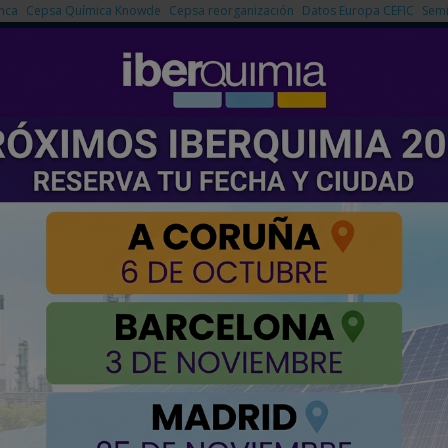
nca
Cepsa Química Knowde
Cepsa reorganización
Datos Europa CEFIC
Semi
NOTICIAS
PRODUCTOS
AGENDA
EMPRESAS PREMIUM
ergía preparadas para el hidrógeno
lución de las plantas