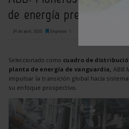
de energía preparadas p
24 de abril, 2025
Empresas
0
XML
Seleccionado como
cuadro de distribució
planta de energía de vanguardia,
ABB M
impulsar la transición global hacia sistema
su enfoque prospectivo.