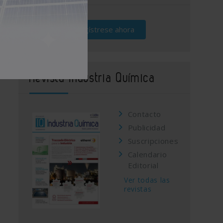
Regístrese ahora
Revista Industria Química
Contacto
Publicidad
Suscripciones
Calendario
Editorial
Ver todas las
revistas