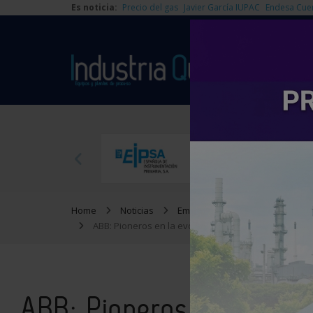
Es noticia:
Precio del gas
Javier García IUPAC
Endesa Cue
Home
Noticias
Empresas
ABB: Pioneros en la evolución de las plantas de en
ABB: Pioneros en la evo