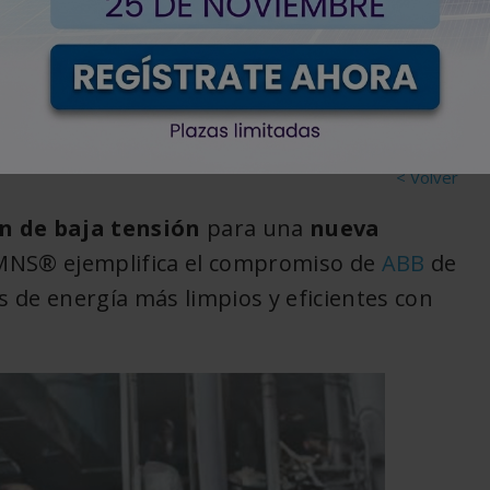
ara el hidrógeno
< Volver
n de baja tensión
para una
nueva
NS® ejemplifica el compromiso de
ABB
de
s de energía más limpios y eficientes con