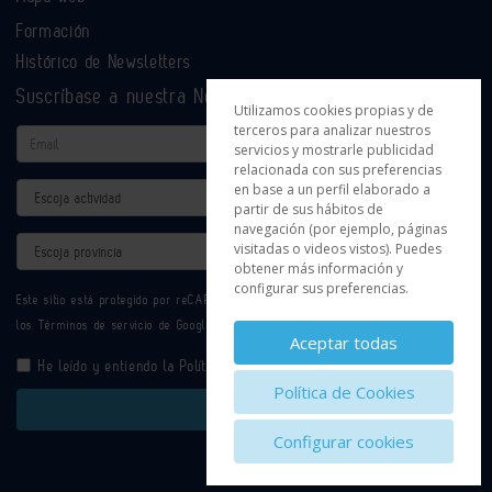
Formación
Histórico de Newsletters
Suscríbase a nuestra Newsletter
Utilizamos cookies propias y de
terceros para analizar nuestros
Email
servicios y mostrarle publicidad
relacionada con sus preferencias
en base a un perfil elaborado a
Actividad
partir de sus hábitos de
navegación (por ejemplo, páginas
Provincia
visitadas o videos vistos). Puedes
obtener más información y
configurar sus preferencias.
Este sitio está protegido por reCAPTCHA y se aplican la
Política de privacidad
y
los
Términos de servicio
de Google.
Aceptar todas
He leído y entiendo la
Política de Privacidad
Política de Cookies
Enviar
Configurar cookies