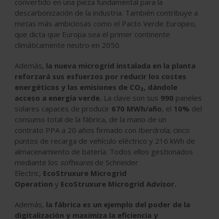
convertido en una pieza fundamental para la
descarbonización de la industria. También contribuye a
metas más ambiciosas como el Pacto Verde Europeo,
que dicta que Europa sea el primer continente
climáticamente neutro en 2050.
Además,
la nueva microgrid instalada en la planta
reforzará sus esfuerzos por reducir los costes
energéticos y las emisiones de CO₂, dándole
acceso a energía verde.
La clave son sus
990
paneles
solares capaces de producir
670 MWh/año
, el
10%
del
consumo total de la fábrica
, de la mano de un
contrato
PPA a 20 años firmado con Iberdrola
;
cinco
puntos de recarga de vehículo eléctrico
y
216 kWh de
almacenamiento de batería.
Todos ellos gestionados
mediante los
softwares
de Schneider
Electric,
EcoStruxure Microgrid
Operation
y
EcoStruxure Microgrid Advisor.
Además,
la fábrica es un ejemplo del poder de la
digitalización y maximiza la eficiencia y