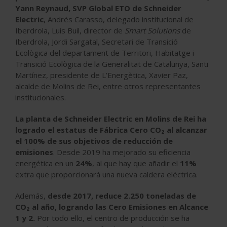
Yann Reynaud, SVP Global ETO de Schneider
Electric
, Andrés Carasso, delegado institucional de
Iberdrola, Luis Buil, director de
Smart Solutions
de
Iberdrola, Jordi Sargatal, Secretari de Transició
Ecològica del departament de Territori, Habitatge i
Transició Ecològica de la Generalitat de Catalunya, Santi
Martínez, presidente de L’Energètica, Xavier Paz,
alcalde de Molins de Rei
, entre otros representantes
institucionales.
La planta de Schneider Electric en Molins de Rei ha
logrado el estatus de Fábrica Cero CO₂ al alcanzar
el 100% de sus objetivos de reducción de
emisiones
. Desde 2019 ha mejorado su eficiencia
energética en un
24%
, al que hay que añadir el
11%
extra que proporcionará una nueva caldera eléctrica.
Además,
desde 2017, reduce 2.250 toneladas de
CO₂ al año, logrando las Cero Emisiones en Alcance
1 y 2.
Por todo ello, el centro de producción se ha