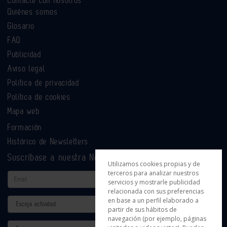
Quiénes somos
Glosario
FAQ
Publicidad
Aviso legal
Política de privacidad
Política de cookies
Mapa web
Formación
Histórico de Newsletters
Suscríbase a nuestra Newsletter
Utilizamos cookies propias y de
terceros para analizar nuestros
Email
servicios y mostrarle publicidad
relacionada con sus preferencias
en base a un perfil elaborado a
Actividad
partir de sus hábitos de
navegación (por ejemplo, páginas
Provincia