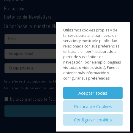
Formación
Histórico de Newsletters
Suscríbase a nuestra Newsletter
Utilizamos cookies propias y de
terceros para analizar nuestros
Email
servicios y mostrarle publicidad
relacionada con sus preferencias
en base a un perfil elaborado a
Actividad
partir de sus hábitos de
navegación (por ejemplo, páginas
Provincia
visitadas o videos vistos). Puedes
obtener más información y
configurar sus preferencias.
Este sitio está protegido por reCAPTCHA y se aplican la
Política de privacidad
y
los
Términos de servicio
de Google.
Aceptar todas
He leído y entiendo la
Política de Privacidad
Política de Cookies
Enviar
Configurar cookies