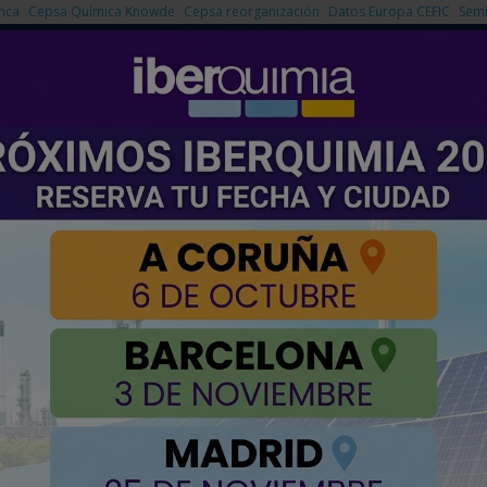
nca
Cepsa Química Knowde
Cepsa reorganización
Datos Europa CEFIC
Semi
NOTICIAS
PRODUCTOS
AGENDA
EMPRESAS PREMIUM
ón avanzada en MESIC 2025
ial científico en