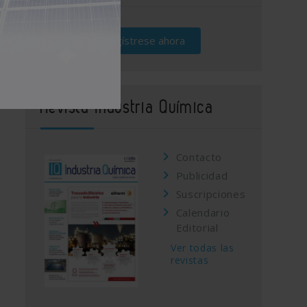
Regístrese ahora
Revista Industria Química
Contacto
Publicidad
Suscripciones
Calendario
Editorial
Ver todas las
revistas