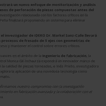
ostrará un nuevo enfoque de monitorización y análisis
ocesos de perforación de piezas compuestas antes del
nvestigación relacionada con los factores críticos en la
r Peña finalizará proponiendo un sistema para eliminar
,
el investigador de IDEKO Dr. Markel Sanz-Calle llevará
 procesos de fresado de 5 ejes con geometrías de
ceso y mantener el control sobre errores críticos.
vances en el ámbito de la
ingeniería de fabricación
, la
ntrol Monica Gil-Inchaurza expondrá un innovador marco de
 la calidad de piezas torneadas, e Inés Prieto, investigadora
 explora la aplicación de una novedosa tecnología como
amaño.
reafirmamos nuestro compromiso con la investigación
cimiento en fabricación avanzada y la colaboración con el
oa.