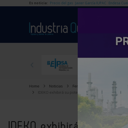
Es noticia:
Precio del gas
Javier García IUPAC
Endesa Cue
Home
Noticias
Ferias y Congresos
IDEKO exhibirá su potencial científico en fabricaci
IDEKO exhibirá su potenc