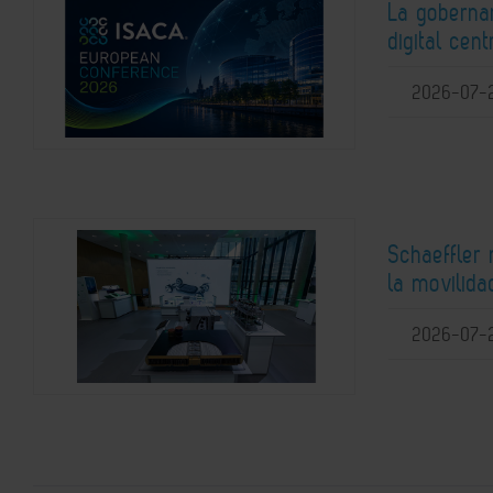
La gobernan
digital ce
2026-07-
Schaeffler
la movilida
2026-07-