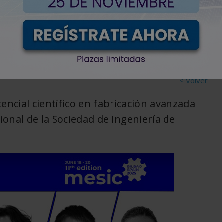
n MESIC 2025
< Volver
encial científico en fabricación avanzada
cional de la Sociedad de Ingeniería de