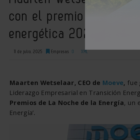
con el premio de lidera
energética 2025
11 de julio, 2025
Empresas
0
XML
Maarten Wetselaar, CEO de
Moeve
,
fue 
Liderazgo Empresarial en Transición Energ
Premios de La Noche de la Energía
, un 
Energía’.