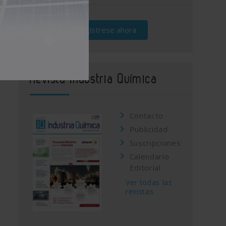
Regístrese ahora
Revista Industria Química
Contacto
Publicidad
Suscripciones
Calendario
Editorial
Ver todas las
revistas