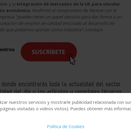
able y la
integración de mercados de la UE para vincular
ento económico
. Reafirmó el compromiso de Moeve con el
 empresa
"pueden tener un papel decisivo para dar forma a un
 creación de empleo de calidad vinculado al desarrollo de
gado que podamos aportar como industria"
, concluyó.
uestros
, donde encontrarás toda la actualidad del sector
idad del día y los artículos y reportajes técnicos
izar nuestros servicios y mostrarle publicidad relacionada con su
 páginas visitadas o videos vistos). Puedes obtener más informaci
energético
Descarbonización
Política de Cookies