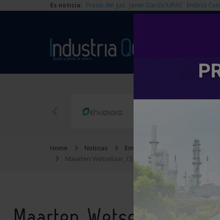
Es noticia:
Precio del gas
Javier García IUPAC
Endesa Cue
Home
Noticias
Empresas
Maarten Wetselaar, CEO de Moeve, galardonado con 
Maarten Wetselaar, CEO