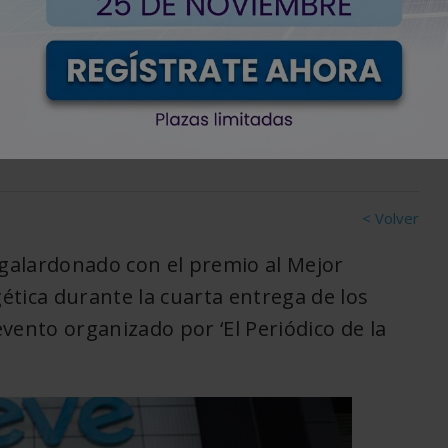
zgo en transición
< Volver
galardonado con el premio al Mejor
ética durante la cuarta entrega de los
evento organizado por ‘El Periódico de la