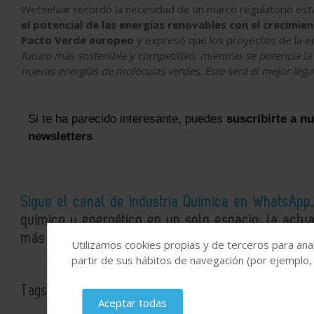
Wetselaar recordó la necesidad de un marco regulatorio est
el potencial de las energías renovables con el crecimi
Pacto Verde europeo
y expresó que los proyectos de la
futuro más sostenible y competitivo, mientras se potencia la
nuevas energías de moléculas verdes. Este será el mejor le
Si te ha parecido interesante, puedes
suscribirte a n
newsletters
Sigue el canal de Industria Química en WhatsApp
químico y energético en un solo espacio: la actual
más detallados e interesantes.
Utilizamos cookies propias y de terceros para anal
partir de sus hábitos de navegación (por ejemplo,
Tags:
Moeve
premios
transición energética
Sector 
Aceptar todas