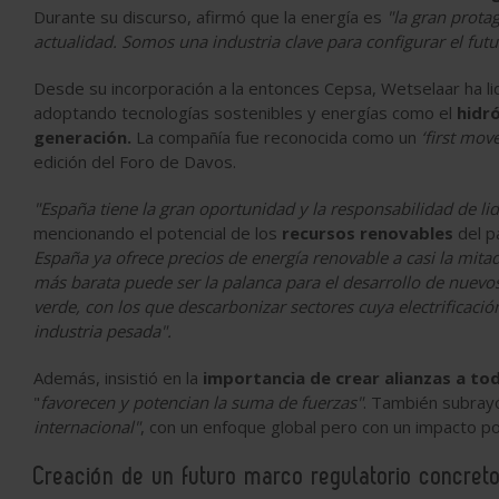
Durante su discurso, afirmó que la energía es
"la gran protag
actualidad. Somos una industria clave para configurar el futu
Desde su incorporación a la entonces Cepsa, Wetselaar ha l
adoptando tecnologías sostenibles y energías como el
hidr
generación.
La compañía fue reconocida como un
‘first move
edición del Foro de Davos.
"España tiene la gran oportunidad y la responsabilidad de li
mencionando el potencial de los
recursos renovables
del pa
España ya ofrece precios de energía renovable a casi la mita
más barata puede ser la palanca para el desarrollo de nuev
verde, con los que descarbonizar sectores cuya electrificació
industria pesada".
Además, insistió en la
importancia de crear alianzas a tod
"
favorecen y potencian la suma de fuerzas"
. También subrayó
internacional"
, con un enfoque global pero con un impacto po
Creación de un futuro marco regulatorio concreto