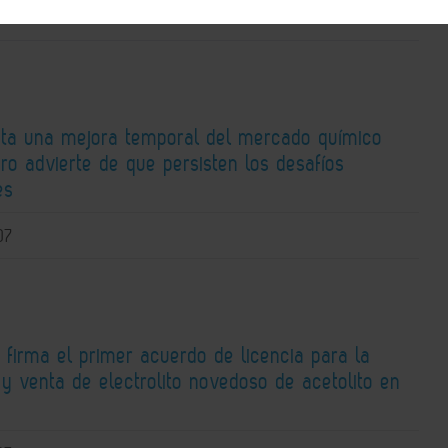
ta una mejora temporal del mercado químico
ro advierte de que persisten los desafíos
es
07
 firma el primer acuerdo de licencia para la
y venta de electrolito novedoso de acetolito en