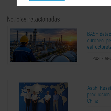
Noticias relacionadas
BASF detec
europeo, pe
estructural
2026-08-
Asahi Kasei
producción 
China