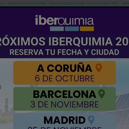
nca
Cepsa Química Knowde
Cepsa reorganización
Datos Europa CEFIC
Semi
NOTICIAS
PRODUCTOS
AGENDA
EMPRESAS PREMIUM
el premio de liderazgo en transición energética 2025
 de Moeve, galardonado