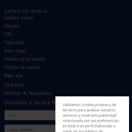
Contacte con nosotros
Quiénes somos
Glosario
FAQ
Publicidad
Aviso legal
Política de privacidad
Política de cookies
Mapa web
Formación
Histórico de Newsletters
Suscríbase a nuestra Newsletter
Utilizamos cookies propias y de
terceros para analizar nuestros
Email
servicios y mostrarle publicidad
relacionada con sus preferencias
en base a un perfil elaborado a
Actividad
partir de sus hábitos de