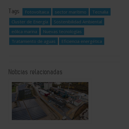
Tags:
Fotovoltaica
sector marítimo
Tecnalia
Cluster de Energía
Sostenibilidad Ambiental
eólica marina
Nuevas tecnologías
Tratamiento de aguas
Eficiencia energética
Noticias relacionadas