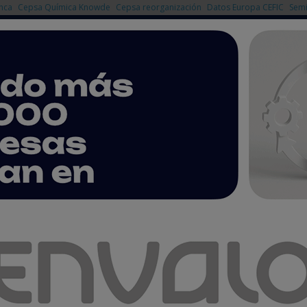
nca
Cepsa Química Knowde
Cepsa reorganización
Datos Europa CEFIC
Semi
NOTICIAS
PRODUCTOS
AGENDA
EMPRESAS PREMIUM
peración y el Reciclaje se darán cita en TECMA 2026
ciclaje se darán cita en