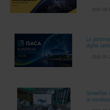
2026-08-
La gobernan
digital ce
2026-07-
Schaeffler
la movilida