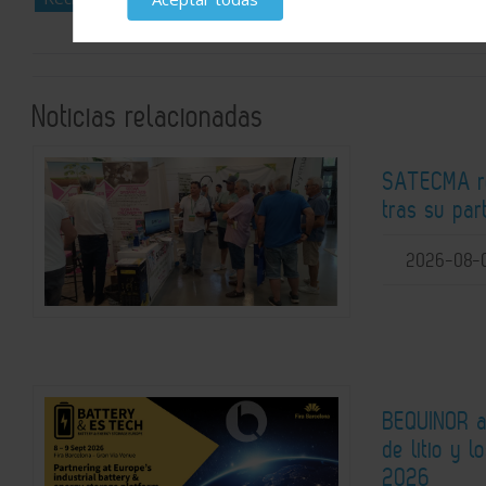
Noticias relacionadas
SATECMA re
tras su pa
2026-08-
BEQUINOR an
de litio y 
2026