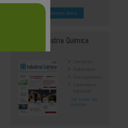
Regístrese ahora
Revista Industria Química
Contacto
Publicidad
Suscripciones
Calendario
Editorial
Ver todas las
revistas