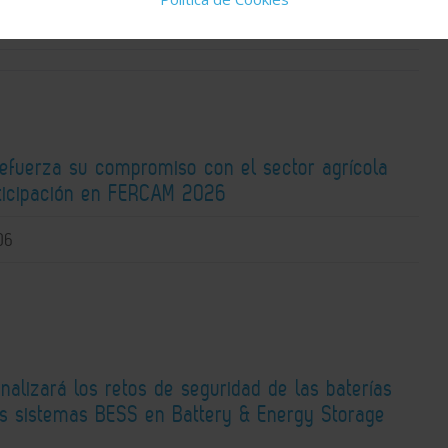
fuerza su compromiso con el sector agrícola
rticipación en FERCAM 2026
06
alizará los retos de seguridad de las baterías
los sistemas BESS en Battery & Energy Storage