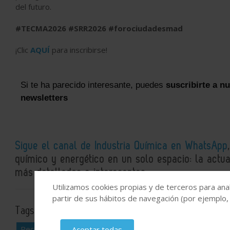
del futuro.
#TECMA2026 #SRR2026 #forociudadesmad
¡Clic
AQUÍ
para inscribirse!
Si te ha parecido interesante, puedes
suscribirte a n
newsletters
Sigue el canal de Industria Química en WhatsApp
químico y energético en un solo espacio: la actual
más detallados e interesantes.
Utilizamos cookies propias y de terceros para anal
partir de sus hábitos de navegación (por ejemplo,
Tags:
Valorización
Digitalización
Movilidad Sostenible
Reciclaje
TECMA
Aceptar todas