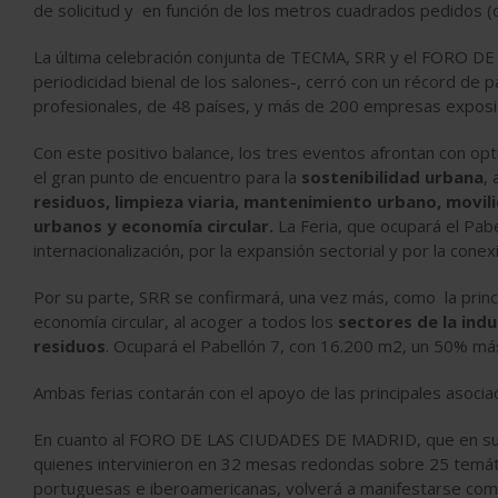
de solicitud y en función de los metros cuadrados pedidos 
La última celebración conjunta de TECMA, SRR y el FORO D
periodicidad bienal de los salones-, cerró con un récord de pa
profesionales, de 48 países, y más de 200 empresas exposi
Con este positivo balance, los tres eventos afrontan con o
el gran punto de encuentro para la
sostenibilidad urbana
,
residuos, limpieza viaria, mantenimiento urbano, movilida
urbanos y economía circular.
La Feria, que ocupará el Pab
internacionalización, por la expansión sectorial y por la cone
Por su parte, SRR se confirmará, una vez más, como la princ
economía circular, al acoger a todos los
sectores de la indu
residuos
. Ocupará el Pabellón 7, con 16.200 m2, un 50% más 
Ambas ferias contarán con el apoyo de las principales asocia
En cuanto al FORO DE LAS CIUDADES DE MADRID, que en su ú
quienes intervinieron en 32 mesas redondas sobre 25 temátic
portuguesas e iberoamericanas, volverá a manifestarse como 