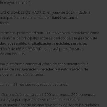
(de mayor a menor).
E LAS CIUDADES DE MADRID, en junio de 2024 – dada la
rticipación, al reunir a más de
15.000
visitantes
toras.
ptimismo su próxima edición. TECMA volverá a revelarse como
 al reunir a los principales actores dedicados a la
gestión de
d sostenible, digitalización, reciclaje, servicios
ellón 9 de IFEMA MADRID, apostará por reforzar su
xión con los ODS.
ipal plataforma comercial y foro de conocimiento de la
stria de recuperación, reciclado y valorización de
que en la edición anterior.
ciones – 21- de sus respectivos sectores.
ltima edición contó con 1.200 asistentes, 200 ponentes,
as, y la participación de 50 ciudades españolas,
el mayor espacio de análisis y reflexión sobre las ciudades