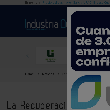
Es noticia:
Precio del gas
Javier García IUPAC
Endesa Cue
Home
Noticias
Ferias y Congresos
La Recu
La Recuperación y el Re