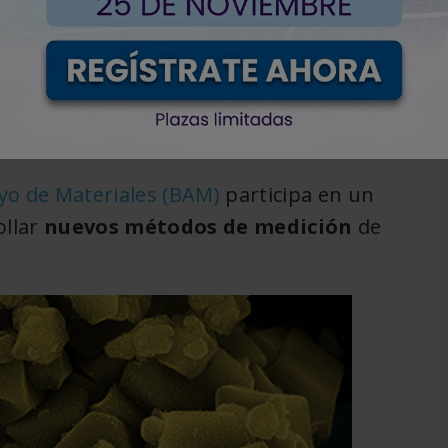
 sostenibles
< Volver
ayo de Materiales (BAM)
participa en un
ollar
nuevos métodos de medición
de