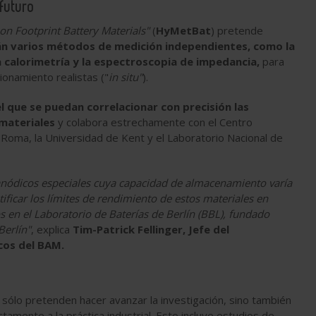
futuro
n Footprint Battery Materials"
(
HyMetBat
) pretende
n varios métodos de medición independientes, como la
 calorimetría y la espectroscopia de impedancia,
para
ionamiento realistas ("
in situ"
).
 que se puedan correlacionar con precisión las
materiales
y colabora estrechamente con el Centro
 Roma, la Universidad de Kent y el Laboratorio Nacional de
anódicos especiales cuya capacidad de almacenamiento varía
car los límites de rendimiento de estos materiales en
 en el Laboratorio de Baterías de Berlín (BBL), fundado
Berlín"
, explica
Tim-Patrick Fellinger, Jefe del
cos del BAM.
sólo pretenden hacer avanzar la investigación, sino también
tamente a la práctica industrial. Esto incluye estudios de