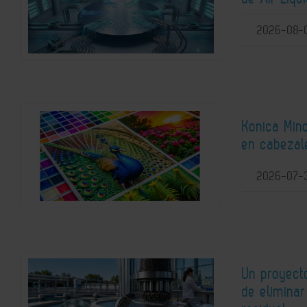
2026-08-
Konica Mino
en cabezale
2026-07-
Un proyect
de elimina