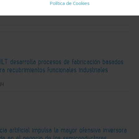
Política de Cookies
Sostenibilidad
Baterías
Tecnologías de medición
I+D
 ILT desarrolla procesos de fabricación basados
ra recubrimientos funcionales industriales
04
ncia artificial impulsa la mayor ofensiva inversora
ide en el negocio de los semiconductores