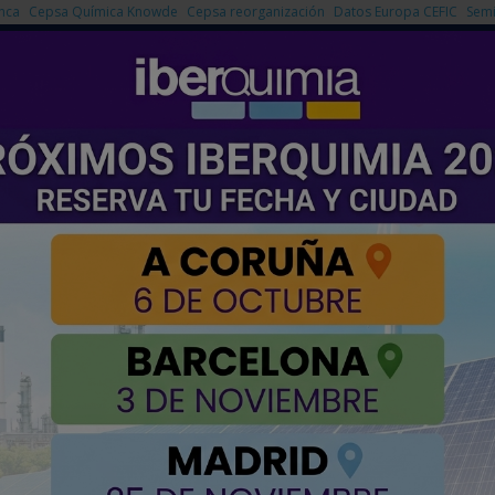
nca
Cepsa Química Knowde
Cepsa reorganización
Datos Europa CEFIC
Semi
NOTICIAS
PRODUCTOS
AGENDA
EMPRESAS PREMIUM
métodos de medición para baterías seguras y sostenibles
 métodos de medición