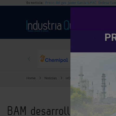
Es noticia:
Precio del gas
Javier García IUPAC
Endesa Cue
Home
Noticias
I+D
BAM desarrolla nuevos 
BAM desarrolla nuevos