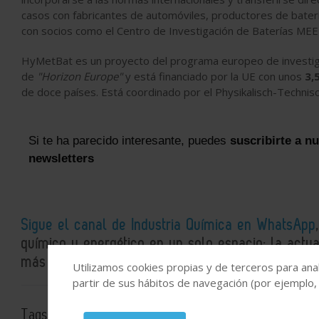
casos con fabricantes de automóviles, productores de bate
con socios como el Centro de Investigación de Baterías ME
HyMetBat es un proyecto del programa europeo de investi
de
"Horizon Europe"
y está financiado por la UE con unos
3,
de doce países. Está coordinado por el Physikalisch-Technis
Si te ha parecido interesante, puedes
suscribirte a n
newsletters
Sigue el canal de Industria Química en WhatsApp
químico y energético en un solo espacio: la actual
más detallados e interesantes.
Utilizamos cookies propias y de terceros para anal
partir de sus hábitos de navegación (por ejemplo,
Tags:
Tecnología electroquímica
Almacenamiento energí