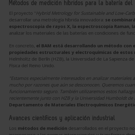
Métodos de medición híbridos para la batería del 
El proyecto "
Hybrid Metrology for Sustainable and Low-Carbo
desarrollar una metrología híbrida innovadora:
se combinará
espectroscopia de rayos X, la espectroscopia Raman, la
analizar los materiales de las baterías en condiciones de func
En concreto,
el BAM está desarrollando un método con el
propiedades estructurales y electroquímicas de estos 
Helmholtz de Berlín (HZB), la Universidad de La Sapienza de
Física del Reino Unido.
"Estamos especialmente interesados en analizar materiales 
mucho por razones que aún se desconocen. Queremos cuantifi
funcionamiento seguro. También utilizaremos estos hallazgos
recientemente junto con HZB y la Universidad Humboldt de 
Departamento de Materiales Electroquímicos Energéti
Avances científicos y aplicación industrial
Los
métodos de medición
desarrollados en el proyecto no 
incorporarse a las normas internacionales y transferirse direc