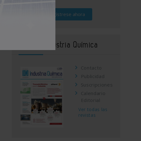
Regístrese ahora
Revista Industria Química
Contacto
Publicidad
Suscripciones
Calendario
Editorial
Ver todas las
revistas