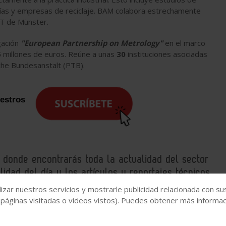
rías y empresas de reciclaje. BAM colabora estrechamente
ET de Münster.
gación
"European Partnership on Metrology"
en el marco
5
millones de euros. Reúne a unas
30
instituciones asociadas
che Bundesanstalt (PTB).
uestros
, donde encontrarás toda la actualidad del sector
idad del día y los artículos y reportajes técnicos
izar nuestros servicios y mostrarle publicidad relacionada con su
 páginas visitadas o videos vistos). Puedes obtener más informaci
a
Europa