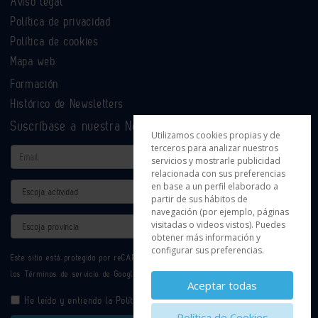
Aviso legal
Política de privacidad
Política de cookies
Mapa web
Formación
Histórico de Newsletters
Suscríbase a nuestra Newsletter
Utilizamos cookies propias y de
terceros para analizar nuestros
Email
servicios y mostrarle publicidad
relacionada con sus preferencias
en base a un perfil elaborado a
Actividad
partir de sus hábitos de
navegación (por ejemplo, páginas
Provincia
visitadas o videos vistos). Puedes
obtener más información y
configurar sus preferencias.
Este sitio está protegido por reCAPTCHA y se aplican la
Política de privacidad
y
los
Términos de servicio
de Google.
Aceptar todas
He leído y entiendo la
Política de Privacidad
Política de Cookies