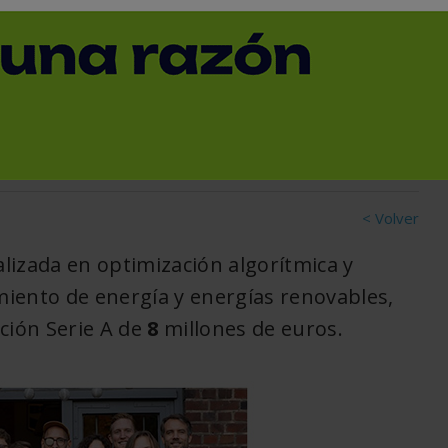
r su plataforma de
A
< Volver
lizada en optimización algorítmica y
iento de energía y energías renovables,
ción Serie A de
8
millones de euros.