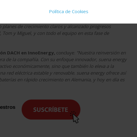
 capital
, añade:
“Estamos profundamente impresionados
Política de Cookies
ctos de co-ubicación de almacenamiento y renovables – un
 así como con la fortaleza y complementariedad de su equipo
o planes de crecimiento claros y alcanzado progresos
, Tom y Miguel, y con todo el equipo en esta fase de
gión DACH en InnoEnergy,
concluye:
“Nuestra reinversión en
era de la compañía. Con su enfoque innovador, suena energy
activo económicamente, sino que también lo eleva a la
na red eléctrica estable y renovable. suena energy ofrece así
aterías en rápido crecimiento en Alemania, y hoy en día es
uestros