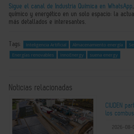
Sigue el canal de Industria Química en WhatsApp
químico y energético en un solo espacio: la actual
más detallados e interesantes.
Tags:
Inteligencia Artificial
Almacenamiento energía
Se
Energías renovables
InnoEnergy
suena energy
Noticias relacionadas
CIUDEN par
los combust
2026-08-