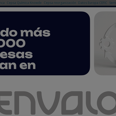
nca
Cepsa Química Knowde
Cepsa reorganización
Datos Europa CEFIC
Semi
NOTICIAS
PRODUCTOS
AGENDA
EMPRESAS PREMIUM
rie A para escalar su plataforma de trading impulsada por IA
 millones de euros en