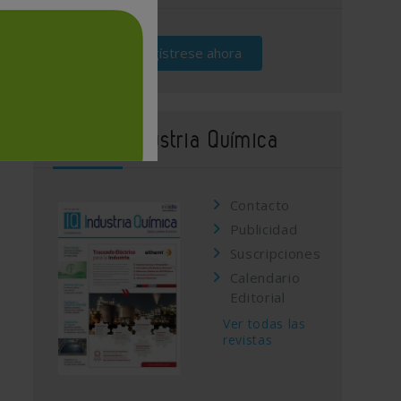
Regístrese ahora
Revista Industria Química
Contacto
Publicidad
Suscripciones
Calendario
Editorial
Ver todas las
revistas