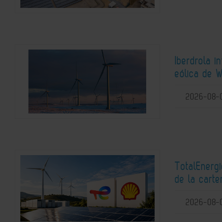
Iberdrola i
eólica de W
2026-08-
TotalEnerg
de la carte
2026-08-