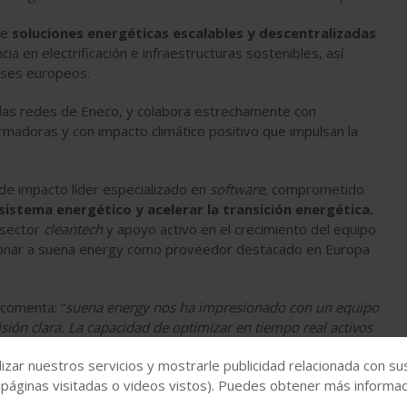
de
soluciones energéticas escalables y descentralizadas
a en electrificación e infraestructuras sostenibles, así
íses europeos.
 las redes de Eneco, y colabora estrechamente con
madoras y con impacto climático positivo que impulsan la
e impacto líder especializado en
software,
comprometido
 sistema energético y acelerar la transición energética.
 sector
cleantech
y apoyo activo en el crecimiento del equipo
sicionar a suena energy como proveedor destacado en Europa
comenta: “
suena energy nos ha impresionado con un equipo
sión clara. La capacidad de optimizar en tiempo real activos
to es un elemento crucial para la transición energética.
izar nuestros servicios y mostrarle publicidad relacionada con su
 mercado en este campo. Esperamos acompañar a suena energy
 páginas visitadas o videos vistos). Puedes obtener más informaci
dades en el mercado de la flexibilidad.”