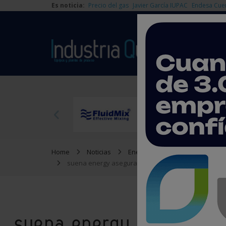
Es noticia:
Precio del gas
Javier García IUPAC
Endesa Cue
Home
Noticias
Energía
suena energy asegura 8 millones de euros en una Se
suena energy asegura 8