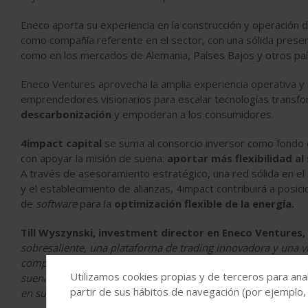
Eneco aporta su experiencia en la construcción y operación 
como compañía referente en el sector, con una sólida presenci
como en los mercados de Alemania, Países Bajos y otros pa
Eneco Ventures aprovecha la amplia experiencia operativa y
emprendedores visionarios para escalar tecnologías transfor
descarbonización
y empoderan a los consumidores.
4impact capital
se suma al consorcio inversor como fondo d
con apoyar la misión de suena:
aportar más flexibilidad al
A través de asesoramiento estratégico, una red sólida en el
y el establecimiento de alianzas, 4impact contribuirá a po
de
software
para la
optimización flexible de la energía.
Till Wyszynski, investment director en Eneco Ventures,
sobresaliente, una plataforma de trading innovadora y una vi
complejos como la combinación de renovables y almacenamien
Utilizamos cookies propias y de terceros para anal
suena energy tiene el potencial de convertirse en líder de
partir de sus hábitos de navegación (por ejemplo,
en su escalada europea y desbloquear juntos nuevas oportuni