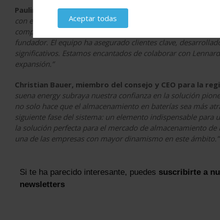
Pauline Wink, socia directora y cofundadora de 4impact
Aceptar todas
con el enfoque de suena energy en la optimización de proye
componente cada vez más vital de la transición energética –
fundador. El equipo ha asegurado clientes clave, desarrollad
significativos. Estamos encantados de colaborar con Lennard
expansión.”
Christian Bauer, miembro del consejo y CEO para la re
suena energy subraya nuestra confianza en la solución pion
no solo hace que el almacenamiento en baterías sea más atr
siguiente fase del sistema: un elemento indispensable para u
la solución perfecta para el mercado de almacenamiento de b
una de las empresas con mayor dinamismo en este ámbito.”
Si te ha parecido interesante, puedes
suscribirte a n
newsletters