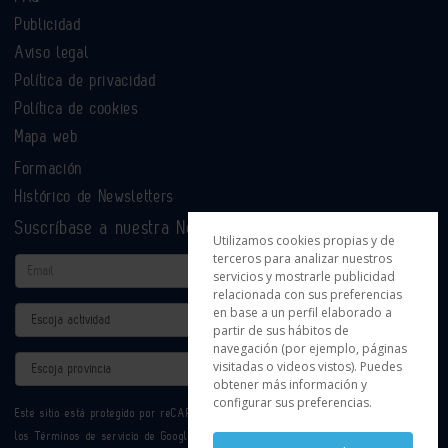
Publicidad
Aviso legal
Política de privacidad
Política de cookies
Mapa web
Formación
Histórico de Newsletters
Suscríbase a nuestra Newsletter
Utilizamos cookies propias y de
terceros para analizar nuestros
Email
servicios y mostrarle publicidad
relacionada con sus preferencias
en base a un perfil elaborado a
Actividad
partir de sus hábitos de
navegación (por ejemplo, páginas
Provincia
visitadas o videos vistos). Puedes
obtener más información y
configurar sus preferencias.
Este sitio está protegido por reCAPTCHA y se aplican la
Política de privacidad
y
los
Términos de servicio
de Google.