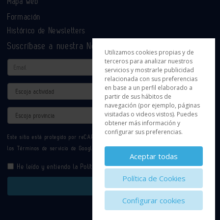
Mapa web
Formación
Histórico de Newsletters
Suscríbase a nuestra Newsletter
Utilizamos cookies propias y de
terceros para analizar nuestros
Email
servicios y mostrarle publicidad
relacionada con sus preferencias
en base a un perfil elaborado a
Actividad
partir de sus hábitos de
navegación (por ejemplo, páginas
Provincia
visitadas o videos vistos). Puedes
obtener más información y
configurar sus preferencias.
Este sitio está protegido por reCAPTCHA y se aplican la
Política de privacidad
y
los
Términos de servicio
de Google.
Aceptar todas
He leído y entiendo la
Política de Privacidad
Política de Cookies
Enviar
Configurar cookies