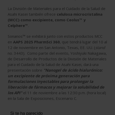
La División de Materiales para el Cuidado de la Salud de
Asahi Kasei también ofrece
celulosa microcristalina
(MCC) como excipiente, como Ceolus™ y
Celphere™
.
Sonanos™ se exhibirá junto con estos productos MCC
en
AAPS 2025 PharmSci 360
, que tendrá lugar del 10 al
12 de noviembre en San Antonio, Texas, EE. UU. (
stand
no. 3443). Como parte del evento, Yoshiyuki Nakagawa,
de Desarrollo de Productos de la División de Materiales
para el Cuidado de la Salud de Asahi Kasei, dará una
presentación sobre
"Nanogel de ácido hialurónico:
un excipiente de próxima generación para
formulaciones inyectables para prolongar la
liberación de fármacos y mejorar la solubilidad de
los API"
el 11 de noviembre a las 12:30 p.m. (hora local)
en la Sala de Exposiciones, Escenario C.
Si te ha parecido