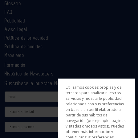
Glosario
FAQ
Publicidad
Aviso legal
Política de privacidad
Política de cookies
Mapa web
Formación
Histórico de Newsletters
Suscríbase a nuestra Newsletter
Utilizamos cookies propias y de
terceros para analizar nuestros
Email
servicios y mostrarle publicidad
relacionada con sus preferencias
en base a un perfil elaborado a
Actividad
partir de sus hábitos de
navegación (por ejemplo, páginas
Provincia
visitadas o videos vistos). Puedes
obtener más información y
configurar sus preferencias.