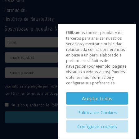
Mapa web
Formación
Histórico de Newsletters
Suscríbase a nuestra Newsletter
Utilizamos cookies propias y de
terceros para analizar nuestros
Email
servicios y mostrarle publicidad
relacionada con sus preferencias
en base a un perfil elaborado a
Actividad
partir de sus hábitos de
navegación (por ejemplo, páginas
Provincia
visitadas o videos vistos). Puedes
obtener más información y
configurar sus preferencias.
Este sitio está protegido por reCAPTCHA y se aplican la
Política de privacidad
y
los
Términos de servicio
de Google.
Aceptar todas
He leído y entiendo la
Política de Privacidad
Política de Cookies
Enviar
Configurar cookies