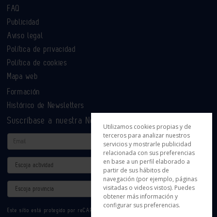
FAQ
Publicidad
Aviso legal
Política de privacidad
Política de cookies
Mapa web
Formación
Histórico de Newsletters
Suscríbase a nuestra Newsletter
Utilizamos cookies propias y de
terceros para analizar nuestros
Email
servicios y mostrarle publicidad
relacionada con sus preferencias
en base a un perfil elaborado a
Actividad
partir de sus hábitos de
navegación (por ejemplo, páginas
Provincia
visitadas o videos vistos). Puedes
obtener más información y
configurar sus preferencias.
Este sitio está protegido por reCAPTCHA y se aplican la
Política de privacidad
y