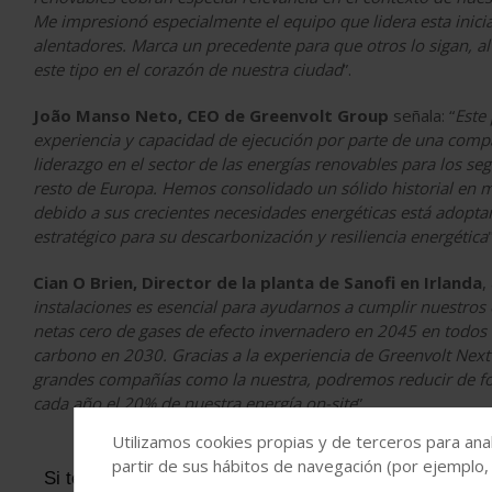
Me impresionó especialmente el equipo que lidera esta inici
alentadores. Marca un precedente para que otros lo sigan, al
este tipo en el corazón de nuestra ciudad
”.
João Manso Neto, CEO de Greenvolt Group
señala: “
Este
experiencia y capacidad de ejecución por parte de una comp
liderazgo en el sector de las energías renovables para los se
resto de Europa. Hemos consolidado un sólido historial en múl
debido a sus crecientes necesidades energéticas está adopta
estratégico para su descarbonización y resiliencia energética
Cian O Brien, Director de la planta de Sanofi en Irlanda
,
instalaciones es esencial para ayudarnos a cumplir nuestros 
netas cero de gases de efecto invernadero en 2045 en todos l
carbono en 2030. Gracias a la experiencia de Greenvolt Next 
grandes compañías como la nuestra, podremos reducir de for
cada año el 20% de nuestra energía on-site
”.
Utilizamos cookies propias y de terceros para anal
partir de sus hábitos de navegación (por ejemplo,
Si te ha parecido interesante, puedes
suscribirte a n