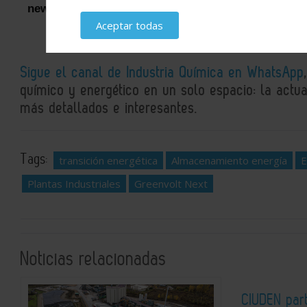
newsletters
Aceptar todas
Sigue el canal de Industria Química en WhatsApp
químico y energético en un solo espacio: la actual
más detallados e interesantes.
Tags:
transición energética
Almacenamiento energía
E
Plantas Industriales
Greenvolt Next
Noticias relacionadas
CIUDEN par