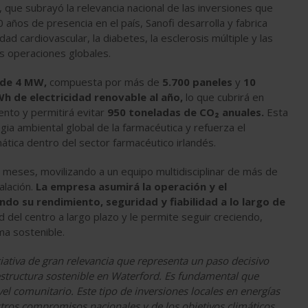
que subrayó la relevancia nacional de las inversiones que
 años de presencia en el país, Sanofi desarrolla y fabrica
d cardiovascular, la diabetes, la esclerosis múltiple y las
us operaciones globales.
 de 4 MW,
compuesta por más de
5.700 paneles
y
10
Wh de electricidad renovable al año,
lo que cubrirá en
nto y permitirá evitar
950
toneladas de CO₂ anuales.
Esta
ia ambiental global de la farmacéutica y refuerza el
ática dentro del sector farmacéutico irlandés.
 meses, movilizando a un equipo multidisciplinar de más de
alación.
La empresa asumirá la operación y el
do su rendimiento, seguridad y fiabilidad a lo largo de
ad del centro a largo plazo y le permite seguir creciendo,
ma sostenible.
ciativa de gran relevancia que representa un paso decisivo
aestructura sostenible en Waterford. Es fundamental que
el comunitario. Este tipo de inversiones locales en energías
tros compromisos nacionales y de los objetivos climáticos.