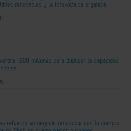
ibles renovables y la fotovoltaica orgánica
07
nvertirá 1.800 millones para duplicar la capacidad
hitelee
05
ies refuerza su negocio renovable con la compra
ra de Shell en cuatro países europeos