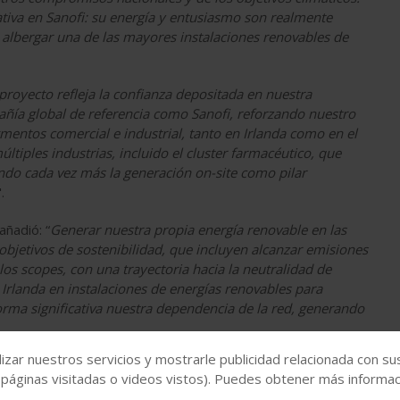
ativa en Sanofi: su energía y entusiasmo son realmente
 albergar una de las mayores instalaciones renovables de
 proyecto refleja la confianza depositada en nuestra
añía global de referencia como Sanofi, reforzando nuestro
gmentos comercial e industrial, tanto en Irlanda como en el
tiples industrias, incluido el cluster farmacéutico, que
ndo cada vez más la generación on-site como pilar
".
 añadió: “
Generar nuestra propia energía renovable en las
objetivos de sostenibilidad, que incluyen alcanzar emisiones
os scopes, con una trayectoria hacia la neutralidad de
Irlanda en instalaciones de energías renovables para
ma significativa nuestra dependencia de la red, generando
izar nuestros servicios y mostrarle publicidad relacionada con su
 páginas visitadas o videos vistos). Puedes obtener más informaci
uestros