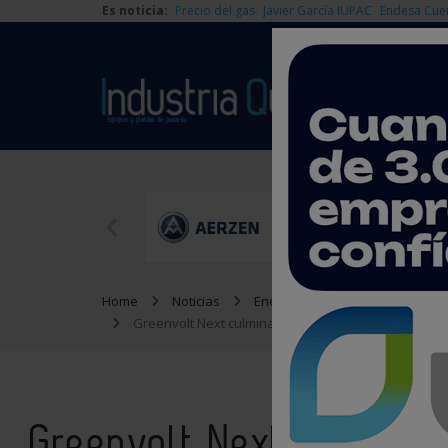
Es noticia:
Precio del gas
Javier García IUPAC
Endesa Cue
Home
Noticias
Energía
Greenvolt Next culmina la construcción de una plan
Greenvolt Next culmina 