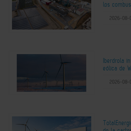
los combust
2026-08-
Iberdrola i
eólica de W
2026-08-
TotalEnerg
de la carte