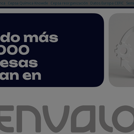
nca
Cepsa Química Knowde
Cepsa reorganización
Datos Europa CEFIC
Semi
NOTICIAS
PRODUCTOS
AGENDA
EMPRESAS PREMIUM
ta solar de 4 MW para Sanofi en Irlanda
la construcción de una