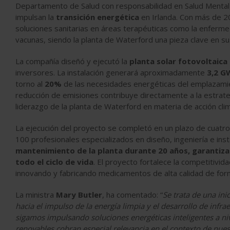
Departamento de Salud con responsabilidad en Salud Mental, 
impulsan la
transición energética
en Irlanda. Con más de 20
soluciones sanitarias en áreas terapéuticas como la enfermeda
vacunas, siendo la planta de Waterford una pieza clave en s
La compañía diseñó y ejecutó la
planta solar fotovoltaica
inversores. La instalación generará aproximadamente
3,2 G
torno al
20%
de las necesidades energéticas del emplazamie
reducción de emisiones contribuye directamente a la estrateg
liderazgo de la planta de Waterford en materia de acción clim
La ejecución del proyecto se completó en un plazo de cuatro
100 profesionales especializados en diseño, ingeniería e inst
mantenimiento de la planta durante 20 años, garantizan
todo el ciclo de vida
. El proyecto fortalece la competitivid
innovando y fabricando medicamentos de alta calidad de for
La ministra
Mary Butler
, ha comentado: “
Se trata de una ini
hacia el impulso de la energía limpia y el desarrollo de infr
sigamos impulsando soluciones energéticas inteligentes a niv
renovables cobran especial relevancia en el contexto de nues