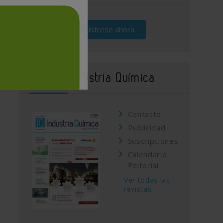
Regístrese ahora
Revista Industria Química
Contacto
Publicidad
Suscripciones
Calendario
Editorial
Ver todas las
revistas