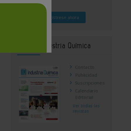
Regístrese ahora
Revista Industria Química
Contacto
Publicidad
Suscripciones
Calendario
Editorial
Ver todas las
revistas