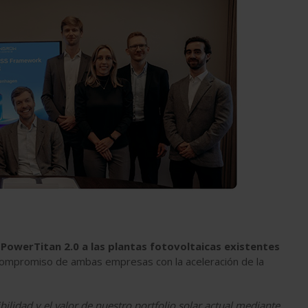
PowerTitan 2.0 a las plantas fotovoltaicas existentes
compromiso de ambas empresas con la aceleración de la
ilidad y el valor de nuestro portfolio solar actual mediante