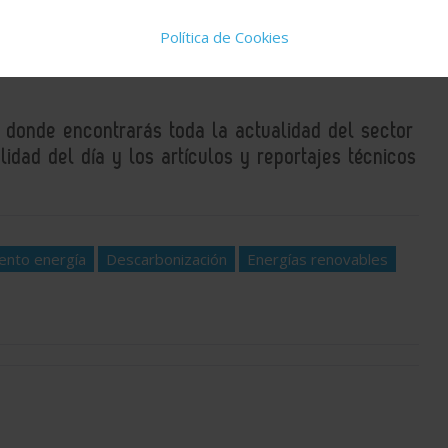
uestros
Política de Cookies
, donde encontrarás toda la actualidad del sector
idad del día y los artículos y reportajes técnicos
ento energía
Descarbonización
Energías renovables