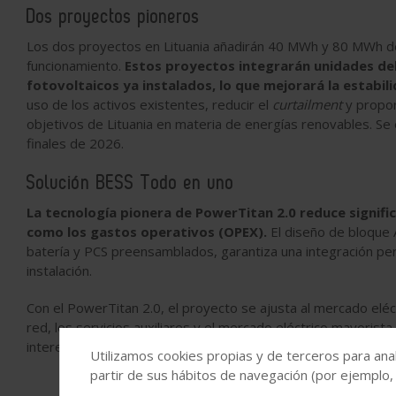
Dos proyectos pioneros
Los dos proyectos en Lituania añadirán 40 MWh y 80 MWh de
funcionamiento.
Estos proyectos integrarán unidades de
fotovoltaicos ya instalados, lo que mejorará la estabilid
uso de los activos existentes, reducir el
curtailment
y propor
objetivos de Lituania en materia de energías renovables. S
finales de 2026.
Solución BESS Todo en uno
La tecnología pionera de PowerTitan 2.0 reduce signifi
como los gastos operativos (OPEX).
El diseño de bloque
batería y PCS preensamblados, garantiza una integración per
instalación.
Con el PowerTitan 2.0, el proyecto se ajusta al mercado eléctr
red, los servicios auxiliares y el mercado eléctrico mayorist
interesadas.
Utilizamos cookies propias y de terceros para anal
partir de sus hábitos de navegación (por ejemplo,