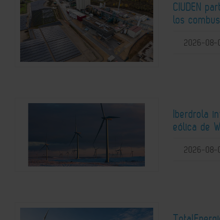
CIUDEN par
los combust
2026-08-
Iberdrola i
eólica de W
2026-08-
TotalEnerg