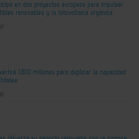
ticipa en dos proyectos europeos para impulsar
ibles renovables y la fotovoltaica orgánica
07
nvertirá 1.800 millones para duplicar la capacidad
hitelee
05
ies refuerza su negocio renovable con la compra