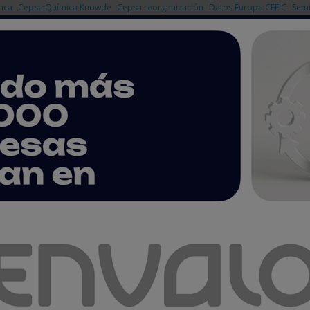
nca
Cepsa Química Knowde
Cepsa reorganización
Datos Europa CEFIC
Semi
NOTICIAS
PRODUCTOS
AGENDA
EMPRESAS PREMIUM
n dos nuevos proyectos híbridos BESS en Lituania
 firman un acuerdo