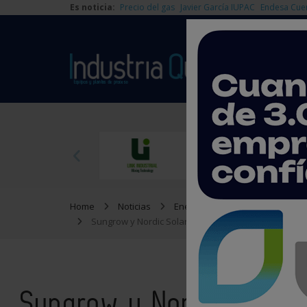
Es noticia:
Precio del gas
Javier García IUPAC
Endesa Cue
Home
Noticias
Energía
Sungrow y Nordic Solar firman un acuerdo marco co
Sungrow y Nordic Solar