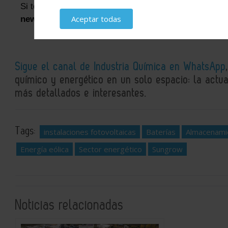
Si te ha parecido interesante, puedes
suscribirte a n
Aceptar todas
newsletters
Sigue el canal de Industria Química en WhatsApp
químico y energético en un solo espacio: la actual
más detallados e interesantes.
Tags:
instalaciones fotovoltaicas
Baterías
Almacenami
Energía eólica
Sector energético
Sungrow
Noticias relacionadas