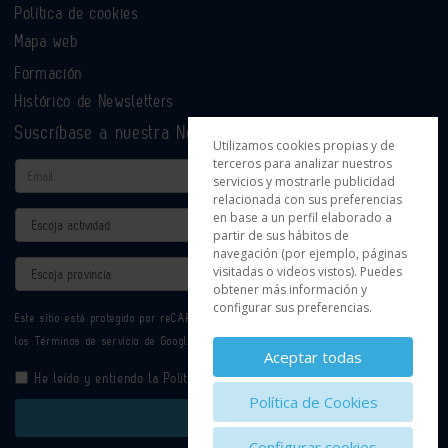
Política de cookies
Mapa web
Formación
Histórico de Newsletters
Suscríbase a nuestra Newsletter
Utilizamos cookies propias y de
terceros para analizar nuestros
Email
servicios y mostrarle publicidad
relacionada con sus preferencias
en base a un perfil elaborado a
Actividad
partir de sus hábitos de
navegación (por ejemplo, páginas
Provincia
visitadas o videos vistos). Puedes
obtener más información y
configurar sus preferencias.
Este sitio está protegido por reCAPTCHA y se aplican la
Política de privacidad
y
los
Términos de servicio
de Google.
Aceptar todas
He leído y entiendo la
Política de Privacidad
Política de Cookies
Enviar
Configurar cookies