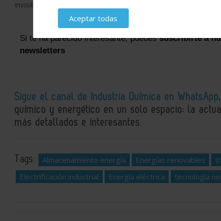
invisibles que ya están presentes.
Aceptar todas
Si te ha parecido interesante, puedes
suscribirte a n
newsletters
Sigue el canal de Industria Química en WhatsApp
químico y energético en un solo espacio: la actual
más detallados e interesantes.
Tags:
Almacenamiento energía
Energías renovables
t
Electrificación industrial
Energía eléctrica
tecnología ne