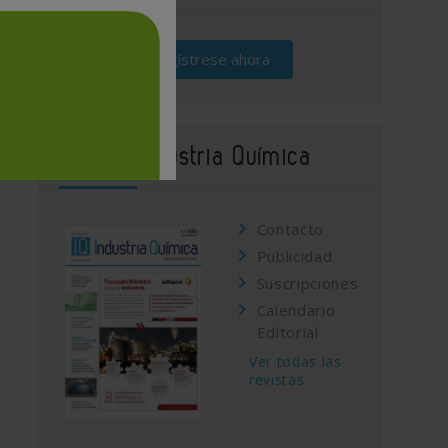
Regístrese ahora
Revista Industria Química
Contacto
Publicidad
Suscripciones
Calendario
Editorial
Ver todas las
revistas