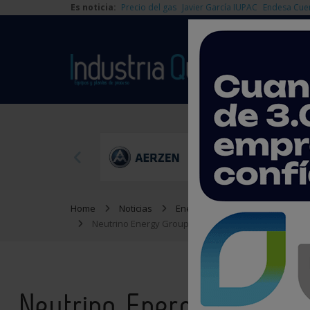
Es noticia:
Precio del gas
Javier García IUPAC
Endesa Cue
Home
Noticias
Energía
Neutrino Energy Group plantea interrogantes para el s
Neutrino Energy Group p