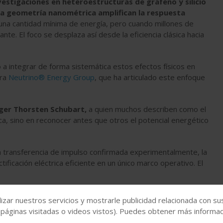
vestigaciones en heteroestructuras de grafeno y silicio
la geometría nanométrica amplifican la respuesta
 una cantidad mínima de energía, pero cuando millones de
te. El foco se desplaza así desde la eficiencia clásica hacia
a integrar de forma sistemática estos efectos físicos en
tra
Neutrino® Energy Group
, que ha articulado este enfoque
ger Thorsten Schubart,
a quien muchos describen como el
ica, sino en reconocer antes que otros el potencial energético
 la transferencia de impulso confirmada experimentalmente, la
ctificación eléctrica eficiente en un único marco operativo. El
ado una alta madurez renovable, esta síntesis no cuestiona lo
izar nuestros servicios y mostrarle publicidad relacionada con su
ón limpia, el siguiente umbral es la estabilidad
, y que
 páginas visitadas o videos vistos). Puedes obtener más informaci
 visible, sino de comprender mejor las interacciones