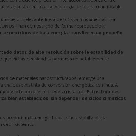
sutiles transfieren impulso y energía de forma cuantificable.
onsideró irrelevante fuera de la física fundamental. Esa
CONUS+
han demostrado de forma reproducible la
a que
neutrinos de baja energía transfieren un pequeño
ado datos de alta resolución sobre la estabilidad de
o que dichas densidades permanecen notablemente
cida de materiales nanostructurados, emerge una
ia una clase distinta de conversión energética continua. A
odos vibracionales en redes cristalinas.
Estos fonones
a bien establecidos, sin depender de ciclos climáticos
s producir más energía limpia, sino estabilizarla, la
n valor sistémico.