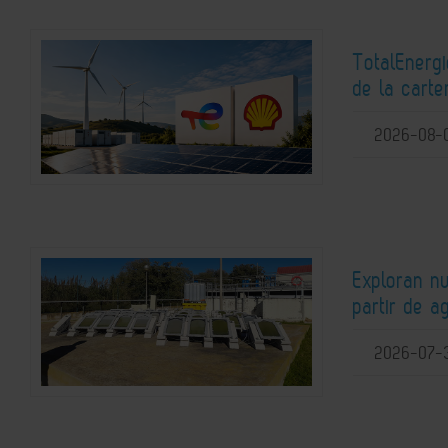
TotalEnerg
de la carte
2026-08-
Exploran n
partir de a
2026-07-