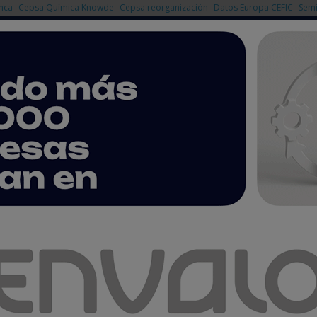
nca
Cepsa Química Knowde
Cepsa reorganización
Datos Europa CEFIC
Semi
NOTICIAS
PRODUCTOS
AGENDA
EMPRESAS PREMIUM
istema eléctrico a partir de flujos invisibles y redes reales
lantea interrogantes