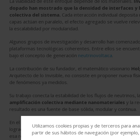
La viabilidad de este enfoque depende de los materiales.
In
dopado han mostrado que la densidad de interfaces y 
colectiva del sistema.
Cada interacción individual deposita
capas actúan en paralelo, el efecto agregado se vuelve relevan
la escalabilidad por modularidad.
Algunos grupos de investigación y desarrollo han comenzado 
plataformas tecnológicas coherentes. Entre ellos se encuen
bajo el concepto de generación
neutrinovoltaica
.
La contribución de su fundador, el matemático visionario
Hol
Arquitecto de lo Invisible, no consiste en proponer nueva fís
de fenómenos ya medidos.
Su trabajo conecta la estabilidad de los flujos de neutrinos,
amplificación colectiva mediante nanomateriales
y la re
resultado es una fuente de base sólida, modular y continua.
En el contexto español, donde el sistema eléctrico ha alcanz
Utilizamos cookies propias y de terceros para anal
logrado. Lo completa. Señala que,
tras resolver la generaci
partir de sus hábitos de navegación (por ejemplo,
esa respuesta puede surgir no de añadir más infraestructura