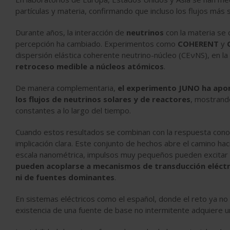
partículas y materia, confirmando que incluso los flujos más 
Durante años, la interacción de
neutrinos
con la materia se c
percepción ha cambiado. Experimentos como
COHERENT
y
dispersión elástica coherente neutrino-núcleo (CEνNS), en l
retroceso medible a núcleos atómicos
.
De manera complementaria,
el experimento JUNO ha aport
los flujos de neutrinos solares y de reactores
, mostrand
constantes a lo largo del tiempo.
Cuando estos resultados se combinan con la respuesta cono
implicación clara. Este conjunto de hechos abre el camino hac
escala nanométrica, impulsos muy pequeños pueden excitar m
pueden acoplarse a mecanismos de transducción eléctric
ni de fuentes dominantes
.
En sistemas eléctricos como el español, donde el reto ya no e
existencia de una fuente de base no intermitente adquiere u