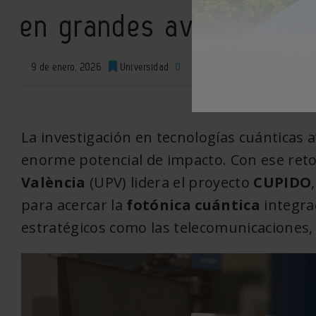
en grandes avances tec
9 de enero, 2026
Universidad
0
XML
La investigación en tecnologías cuánticas 
enorme potencial de impacto. Con ese ret
València
(UPV) lidera el proyecto
CUPIDO
para acercar la
fotónica cuántica
integra
estratégicos como las telecomunicaciones, 