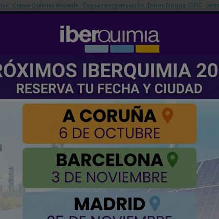
nca
Cepsa Química Knowde
Cepsa reorganización
Datos Europa CEFIC
Semi
NOTICIAS
PRODUCTOS
AGENDA
EMPRESAS PREMIUM
orma pequeñas partículas de luz en grandes avances tecnológicos
eñas partículas de luz