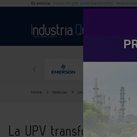
Es noticia:
Precio del gas
Javier García IUPAC
Endesa Cue
Home
Noticias
Universidad
La UPV transf
La UPV transforma pequ