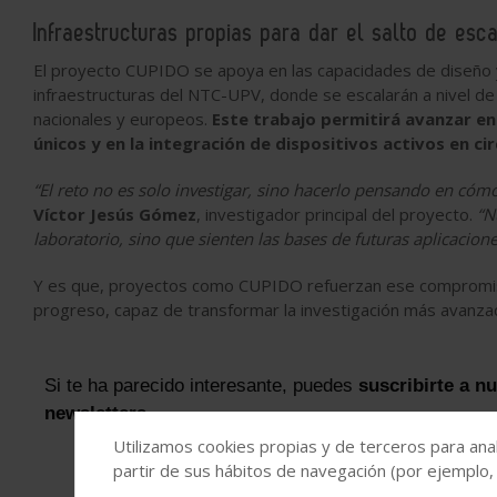
Infraestructuras propias para dar el salto de esc
El proyecto CUPIDO se apoya en las capacidades de diseño y 
infraestructuras del NTC-UPV, donde se escalarán a nivel d
nacionales y europeos.
Este trabajo permitirá avanzar en
únicos y en la integración de dispositivos activos en cir
“El reto no es solo investigar, sino hacerlo pensando en cóm
Víctor Jesús Gómez
, investigador principal del proyecto.
“N
laboratorio, sino que sienten las bases de futuras aplicacione
Y es que, proyectos como CUPIDO refuerzan ese compromiso
progreso, capaz de transformar la investigación más avanzad
Si te ha parecido interesante, puedes
suscribirte a n
newsletters
Utilizamos cookies propias y de terceros para anal
partir de sus hábitos de navegación (por ejemplo,