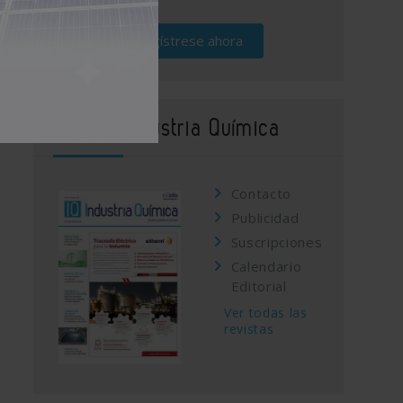
Regístrese ahora
Revista Industria Química
Contacto
Publicidad
Suscripciones
Calendario
Editorial
Ver todas las
revistas