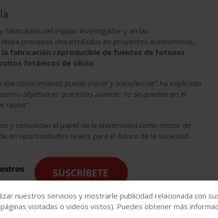
ala
fabricación del equipo investigador y en las
e oblea procesos desarrollados en proyectos autonómicos,
 la fabricación reproducible de fuentes de fotones
cuitos fotónicos de silicio.
o ese conocimiento puede crecer y transferirse”,
ha explicado
uestro objetivo es que estos avances no se queden en el
s reales”.
 y consolidan el papel de la universidad como motor de
a en oportunidades reales para el futuro de la sociedad.
uestros
izar nuestros servicios y mostrarle publicidad relacionada con su
 páginas visitadas o videos vistos). Puedes obtener más informaci