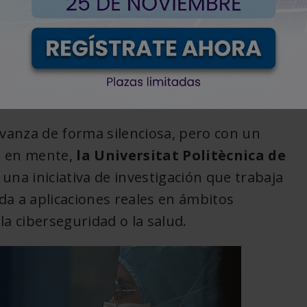
nológicos
< Volver
avanza de forma silenciosa, pero con un
o en mente,
la Universitat Politècnica de
, una iniciativa de investigación que trabaja
da a aplicaciones reales en ámbitos
la ciberseguridad o la salud.