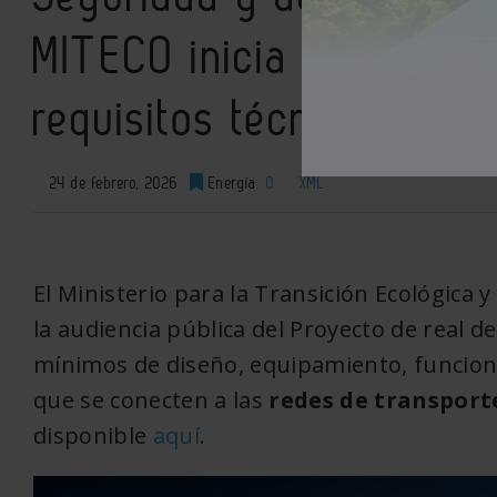
MITECO inicia la audienc
requisitos técnicos
24 de febrero, 2026
Energía
0
XML
El Ministerio para la Transición Ecológica y
la audiencia pública del Proyecto de real d
mínimos de diseño, equipamiento, funciona
que se conecten a las
redes de transporte
disponible
aquí
.