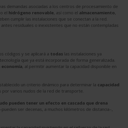
nuevas demandas asociadas a los centros de procesamiento de
 o el
hidrógeno renovable
, así como el
almacenamiento
,
eben cumplir las instalaciones que se conectan a la red.
 antes residuales o inexistentes que no están contempladas
os códigos y se aplicará a
todas
las instalaciones ya
la tecnología que ya está incorporada de forma generalizada.
a economía
, al permitir aumentar la capacidad disponible en
tablecido un criterio dinámico para determinar la
capacidad
s por varios nudos de la red de transporte.
 nudo pueden tener un efecto en cascada que drena
–pueden ser decenas, a muchos kilómetros de distancia–,
entar la capacidad invirtiendo en el refuerzo de la red,