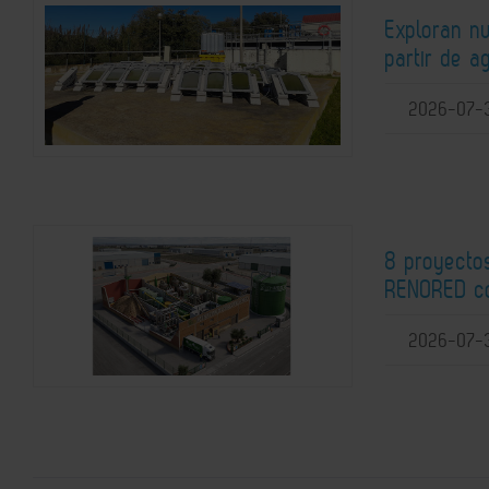
Exploran n
partir de a
2026-07-
8 proyectos
RENORED co
2026-07-