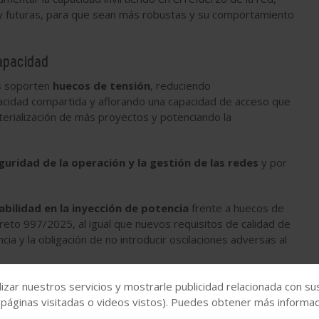
 y futuras, para que sean más robustas y su comportamiento
capacidad
s soporten
huecos de tensión
, reduciendo
cidad compartida y aflorando una capacidad de acceso que
terialización de más proyectos y potenciando la
uridad de la operación y la gestión de las redes
y por
abilidad en la inyección de potencia
frente a huecos de
creto 997/2025, al igual que nuevos requisitos de calidad de
a y la obligación de no introducir oscilaciones adversas al
16
de marzo en la siguiente dirección electrónica:
bzn-
izar nuestros servicios y mostrarle publicidad relacionada con su
 páginas visitadas o videos vistos). Puedes obtener más informaci