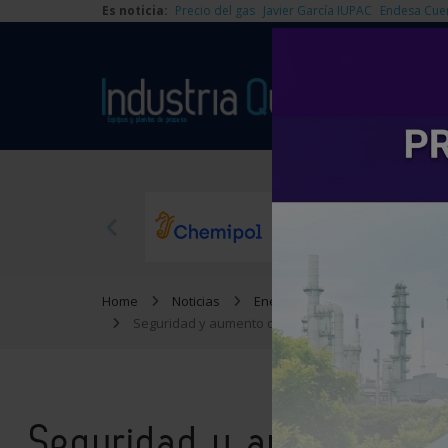
Es noticia:
Precio del gas
Javier García IUPAC
Endesa Cue
Home
Noticias
Energía
Seguridad y aumento de las redes eléctricas: MITECO 
Seguridad y aumento de 