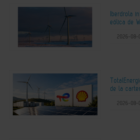
Iberdrola i
eólica de W
2026-08-
TotalEnerg
de la carte
2026-08-