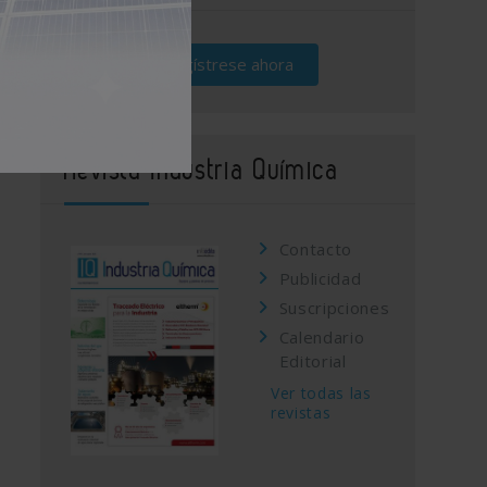
Regístrese ahora
Revista Industria Química
Contacto
Publicidad
Suscripciones
Calendario
Editorial
Ver todas las
revistas