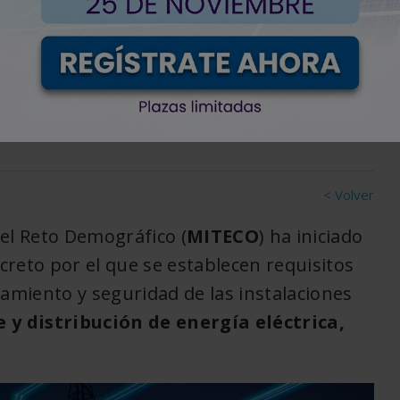
ia para actualizar los
< Volver
 el Reto Demográfico (
MITECO
) ha iniciado
ecreto por el que se establecen requisitos
miento y seguridad de las instalaciones
 y distribución de energía eléctrica,