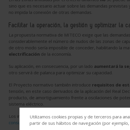
sino que es necesario actuar sobre las demandas previstas
no impida la conexión de otras demandas.
Facilitar la operación, la gestión y optimizar la 
La propuesta normativa de MITECO exige que las demanda
considerablemente el número de nudos de las zonas de capa
de otro modo sería imposible de conceder, habilitando la ma
electrificación
de la economía.
Su aplicación, en consecuencia, por un lado
aumentará la seg
otro servirá de palanca para optimizar su capacidad.
El Proyecto normativo también introduce
requisitos de est
tensión, en este caso derivados de la aplicación del Real De
producto, de amortiguamiento frente a oscilaciones de potenci
sistema eléctrico.
Los interesados pueden presentar sus alegaciones hasta el
Utilizamos cookies propias y de terceros para anal
consulta.redes@miteco.es
.
partir de sus hábitos de navegación (por ejemplo,