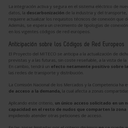
La integración activa y segura en el sistema eléctrico de 
datos, la
descarbonización
de la industria y del transporte,
requiere actualizar los requisitos técnicos de conexión que d
Además, se espera un crecimiento de tipologías de conexión
en los vigentes códigos de red europeos.
Anticipación sobre los Códigos de Red Europeos
El Proyecto del MITECO se anticipa a la actualización de dich
previstas y a las futuras, sin coste reseñable, a la vista de 
En cambio, tendrá un
efecto netamente positivo sobre l
las redes de transporte y distribución.
La Comisión Nacional de los Mercados y la Competencia ha es
de acceso a la demanda,
la cual afecta a zonas compartida
Aplicando este criterio,
un único acceso solicitado en un
capacidad en el resto de nudos que comparten la zona
impidiendo atender otras peticiones de acceso.
En las zonas limitadas por el criterio dinámico
no
se puede aum