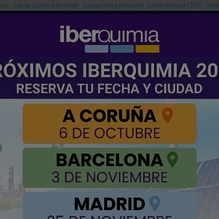
nca
Cepsa Química Knowde
Cepsa reorganización
Datos Europa CEFIC
Semi
NOTICIAS
PRODUCTOS
AGENDA
EMPRESAS PREMIUM
inicia la audiencia para actualizar los requisitos técnicos
las redes eléctricas: