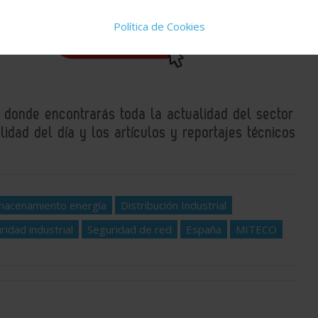
Política de Cookies
uestros
, donde encontrarás toda la actualidad del sector
idad del día y los artículos y reportajes técnicos
macenamiento energía
Distribución Industrial
ridad industrial
Seguridad de red
España
MITECO