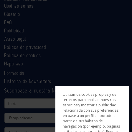
Quiénes somos
Glosario
FAQ
Publicidad
Aviso legal
Política de privacidad
Política de cookies
Mapa web
Formación
Histórico de Newsletters
Suscríbase a nuestra Newsletter
Utilizamos cookies propias y de
terceros para analizar nuestros
Email
servicios y mostrarle publicidad
relacionada con sus preferencias
en base a un perfil elaborado a
Actividad
partir de sus hábitos de
navegación (por ejemplo, páginas
Provincia
visitadas o videos vistos). Puedes