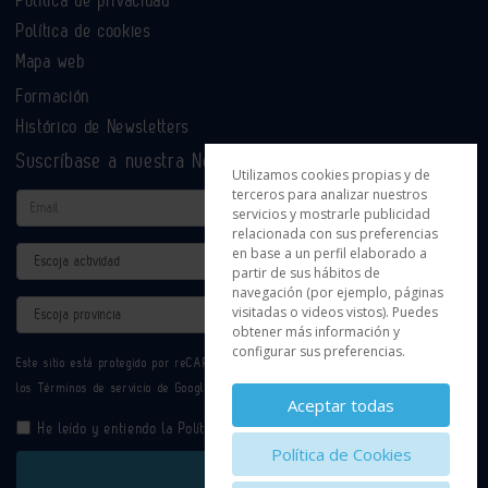
Política de cookies
Mapa web
Formación
Histórico de Newsletters
Suscríbase a nuestra Newsletter
Utilizamos cookies propias y de
terceros para analizar nuestros
Email
servicios y mostrarle publicidad
relacionada con sus preferencias
en base a un perfil elaborado a
Actividad
partir de sus hábitos de
navegación (por ejemplo, páginas
Provincia
visitadas o videos vistos). Puedes
obtener más información y
configurar sus preferencias.
Este sitio está protegido por reCAPTCHA y se aplican la
Política de privacidad
y
los
Términos de servicio
de Google.
Aceptar todas
He leído y entiendo la
Política de Privacidad
Política de Cookies
Enviar