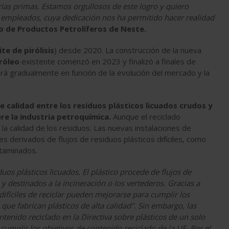
ias primas. Estamos orgullosos de este logro y quiero
 empleados, cuya dedicación nos ha permitido hacer realidad
vo de Productos Petrolíferos de Neste.
ite de pirólisis
) desde 2020. La construcción de la nueva
tróleo
existente comenzó en 2023 y finalizó a finales de
rá gradualmente en función de la evolución del mercado y la
e calidad entre los residuos plásticos licuados crudos y
ere la industria petroquímica.
Aunque el reciclado
la calidad de los residuos. Las nuevas instalaciones de
 derivados de flujos de residuos plásticos difíciles, como
ntaminados.
os plásticos licuados. El plástico procede de flujos de
y destinados a la incineración o los vertederos. Gracias a
 difíciles de reciclar pueden mejorarse para cumplir los
que fabrican plásticos de alta calidad". Sin embargo, las
enido reciclado en la Directiva sobre plásticos de un solo
cumplir los objetivos de contenido reciclado de la UE. Por el