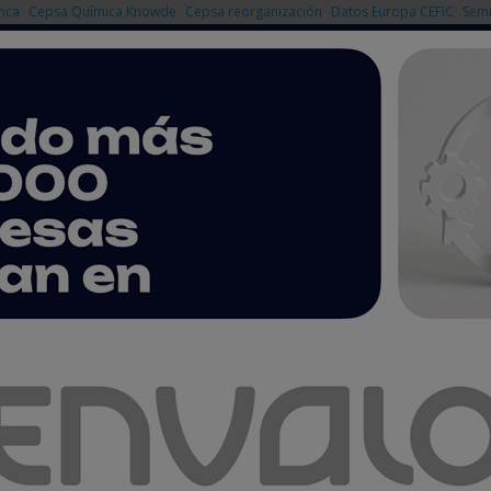
nca
Cepsa Química Knowde
Cepsa reorganización
Datos Europa CEFIC
Semi
NOTICIAS
PRODUCTOS
AGENDA
EMPRESAS PREMIUM
a de las mayores plantas de reciclado químico de plásticos del