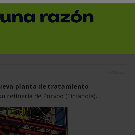
nes para poner en
res plantas de
ásticos del mundo
< Volver
ueva planta de tratamiento
u refinería de Porvoo (Finlandia).