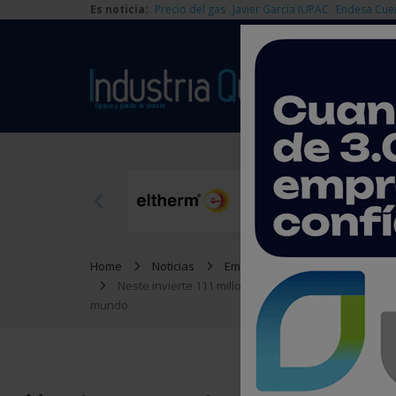
Es noticia:
Precio del gas
Javier García IUPAC
Endesa Cue
Home
Noticias
Empresas
Neste invierte 111 millones para poner en marcha un
mundo