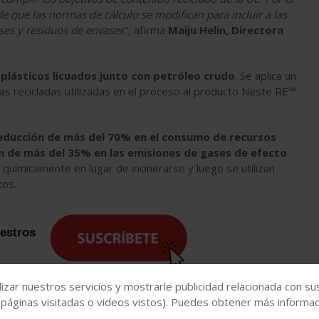
 que las normas de cálculo se modifican para incluir a las
ses y residuos de envases
", afirma
Maiju Helin, Directora
plásticos licuados junto con petróleo crudo
. Se aplica un
as recicladas utilizadas en el proceso al producto Neste RE™
 reducción de más del 70% en el consumo de recursos
ón de más del 35% en las emisiones de gases de efecto
 químicamente en lugar de incinerarse y luego se utilizan
cos.
uestros
izar nuestros servicios y mostrarle publicidad relacionada con su
 páginas visitadas o videos vistos). Puedes obtener más informaci
, donde encontrarás toda la actualidad del sector