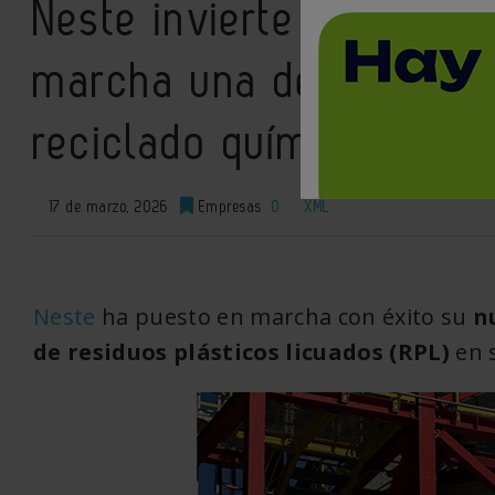
Neste invierte 111 millo
marcha una de las mayo
reciclado químico de pl
17 de marzo, 2026
Empresas
0
XML
Neste
ha puesto en marcha con éxito su
n
de
residuos plásticos
licuados (RPL)
en s