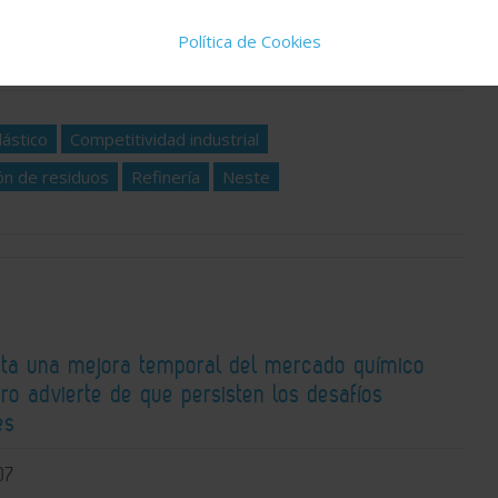
idad del día y los artículos y reportajes técnicos
Política de Cookies
lástico
Competitividad industrial
ón de residuos
Refinería
Neste
ta una mejora temporal del mercado químico
ro advierte de que persisten los desafíos
es
07