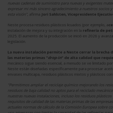
nuevas cadenas de suministro para nuevas y exigentes mater
expresar mi más sincero agradecimiento a nuestros socios y
esta visión"
, afirma
Jori Sahlsten, Vicepresidente Ejecuti
Neste procesa residuos plásticos licuados (por ejemplo, a
ce
instalación de mejora y su integración en la
refinería de pe
2025. El aumento de la producción se inició en 2026 y avanza
legislación.
La nueva instalación permite a Neste cerrar la brecha d
las materias primas "
drop-in
" de alta calidad que requi
mecánico sigue siendo esencial, a menudo se ve limitado por 
Neste están diseñadas específicamente para procesar aceites
envases multicapa, residuos plásticos mixtos y plásticos co
"Permitimos ampliar el reciclaje químico mejorando los residu
residuos de baja calidad no aptos para el reciclado mecánico 
nuestras nuevas instalaciones, incluso los residuos plásticos
requisitos de calidad de las materias primas de las empresas 
actuales normas de cálculo de la Comisión Europea sobre cont
uso amenazan con limitar la capacidad de las refinerías para 