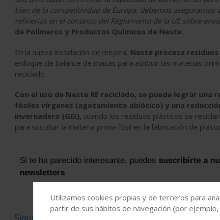
bien de la competitividad de Europa, debemos asegurarnos de
refinerías en el contexto del Reglamento de la UE sobre enva
de Polímeros y Productos Químicos de Neste.
En la nueva instalación de mejora,
Neste procesa residuos 
enfoque de balance de masas para atribuir las materias prim
reciclado.
Con el uso de Neste RE reciclado, se puede lograr una
fósiles vírgenes (agotamiento abiótico) y una reducci
invernadero (GEI),
cuando los residuos plásticos se reciclan
para sustituir la materia prima fósil en la fabricación de plásti
Si te ha parecido interesante, puedes
suscribirte a n
newsletters
Utilizamos cookies propias y de terceros para anal
partir de sus hábitos de navegación (por ejemplo,
Sigue el canal de Industria Química en WhatsApp