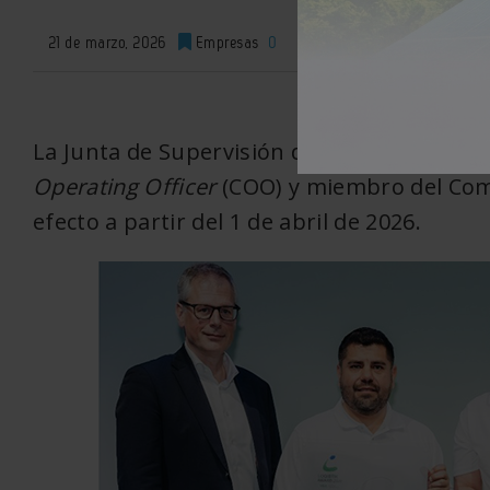
21 de marzo, 2026
Empresas
0
XML
La Junta de Supervisión de
Schaeffler AG
Operating Officer
(COO) y miembro del Comi
efecto a partir del 1 de abril de 2026.