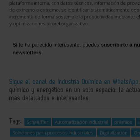
plataforma interna, con datos técnicos, información de pro
de extremo a extremo, se identifican sistemáticamente oport
incrementa de forma sostenible la productividad mediante e
y optimizaciones a nivel organizativo.
Si te ha parecido interesante, puedes
suscribirte a n
newsletters
Sigue el canal de Industria Química en WhatsApp
químico y energético en un solo espacio: la actual
más detallados e interesantes.
Tags:
Schaeffler
Automatización industrial
premios
Soluciones para procesos industriales
Digitalización
Op