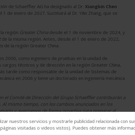
ión de Schaeffler AG ha designado al Dr.
Xiangbin Chen
l 1 de enero de 2027. Sustituirá al Dr. Yilin Zhang, que se
la región
Greater China
desde el 1 de noviembre de 2024, y
t
de la misma región. Antes, desde el 1 de enero de 2022,
es
de la región Greater China.
 en 2006, como ingeniero de pruebas en la unidad de
 cargos técnicos y de dirección en la región Greater China,
más tarde como responsable de la unidad de Sistemas de
mecánica en 2006 y tiene un doctorado en ingeniería mecánica
n el Comité de Dirección del Grupo Schaeffler contribuirán a
jo. Al mismo tiempo, con los cambios anunciados en los
cesario y avanzamos de forma proactiva para preparar al
enfeld, CEO de Schaeffler AG.
izar nuestros servicios y mostrarle publicidad relacionada con su
 páginas visitadas o videos vistos). Puedes obtener más informaci
nes innovadoras de automatización en la