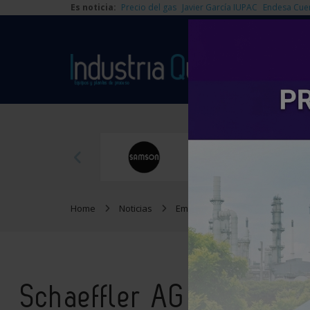
Es noticia:
Precio del gas
Javier García IUPAC
Endesa Cue
Home
Noticias
Empresas
Schaeffler AG r
Schaeffler AG renueva 