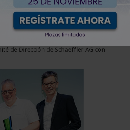
< Volver
nombró al
Dr. Jochen Schröder
(54)
Chief
té de Dirección de Schaeffler AG con