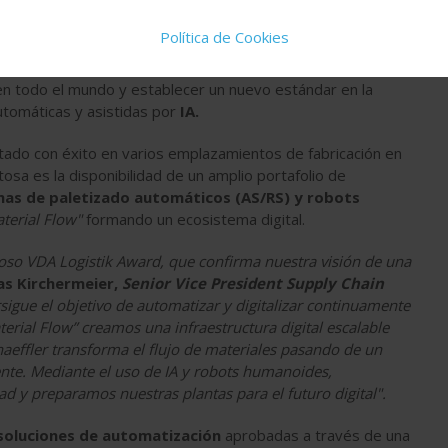
Política de Cookies
tik Award
por su iniciativa estratégica de
"Touchless
programa, la empresa busca reducir la dependencia de las
n todo el mundo y establecer un nuevo estándar en la
utomáticas y asistidas por
IA.
tado con éxito en varios emplazamientos de fabricación en
osa es la disponibilidad de un amplio portafolio de
mas de paletizado automáticos (AS/RS) y robots
terial Flow"
formando un ecosistema digital.
oso VDA Logistik Award, que confirma nuestra visión de una
s Kirchermeier,
Senior Vice President Supply Chain
rsigue el objetivo de automatizar y digitalizar continuamente
terial Flow” creamos una infraestructura digital escalable
aeffler transforma el flujo de materiales pasando de un
ente. Mediante el uso de IA y robots humanoides,
 y preparamos nuestras plantas para el futuro digital".
soluciones de automatización
aprobadas a través de una