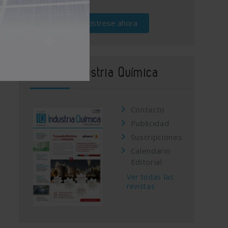
Regístrese ahora
Revista Industria Química
Contacto
Publicidad
Suscripciones
Calendario
Editorial
Ver todas las
revistas