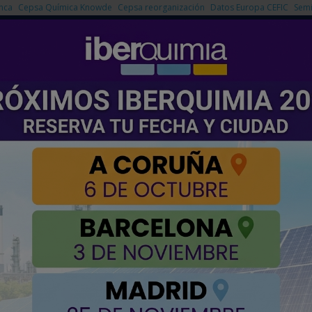
nca
Cepsa Química Knowde
Cepsa reorganización
Datos Europa CEFIC
Semi
NOTICIAS
PRODUCTOS
AGENDA
EMPRESAS PREMIUM
enueva a su Comité de Dirección
a su Comité de Dirección