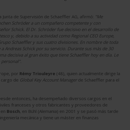
la Junta de Supervisión de Schaeffler AG, afirmó:
"Me
ochen Schröder a un compañero competente y con
eñor Schick. El Dr. Schröder fue decisivo en el desarrollo de
itesco y, debido a su actividad como Regional CEO Europe,
rupo Schaeffler y sus cuatro divisiones. En nombre de toda
 a Andreas Schick por su servicio. Durante sus más de 30
a decisiva al gran éxito que tiene Schaeffler hoy en día. Le
 personal".
urope, por
Rémy Triouleyre
(48), quien actualmente dirige la
l cargo de
Global Key Account Manager
de Schaeffler para el
 Desde entonces, ha desempeñado diversos cargos en el
viles franceses y otros fabricantes y proveedores de
l en
Bosch
, en Bühl (Alemania) en 2001 y se pasó más tarde
 ingeniería mecánica y tiene un máster en finanzas