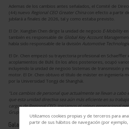
Ademas de los cambios antes señalados, el Comité de Direcc
(44) nuevo
Regional CEO Greater China
con efecto a partir de
jubilará a finales de 2026, tal y como estaba previsto.
El Dr. Xiangbin Chen dirige la unidad de negocio
E-Mobility
en 
también es responsable de
Global Key Account Managemen
había sido responsable de la división
Automotive Technologi
El Dr. Chen empezó su trayectoria profesional en Schaeffler
acoplamientos de Bühl. En los años posteriores, ocupó varios
incluyendo la unidad de negocio Sistemas de transmisión y 
motor. El Dr. Chen obtuvo el título de máster en ingeniería 
por la Universidad Tongji de Shanghái.
"Los cambios de personal que actualmente se llevan a cabo e
que esta unidad directiva sea aún más eficiente en su traba
cargos de Regional CEO, iniciamos el relevo generacional ne
Grupo Schaeffler para los retos del futuro",
afirmó
Klaus Ros
Utilizamos cookies propias y de terceros para anal
partir de sus hábitos de navegación (por ejemplo,
Galardón con el VDA Logistik Award para solucio