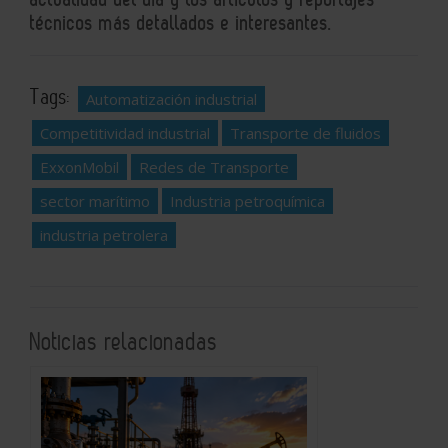
técnicos más detallados e interesantes.
Tags:
Automatización industrial
Competitividad industrial
Transporte de fluidos
ExxonMobil
Redes de Transporte
sector marítimo
Industria petroquímica
industria petrolera
Noticias relacionadas