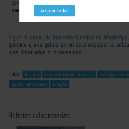
Si te ha parecido interesante, puedes
suscribirte a n
newsletters
Aceptar todas
Sigue el canal de Industria Química en WhatsApp
químico y energético en un solo espacio: la actual
más detallados e interesantes.
Tags:
Europa
Competitividad industrial
Energías reno
gases renovables
Enagas
Noticias relacionadas