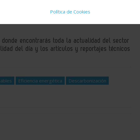
uestros
Política de Cookies
, donde encontrarás toda la actualidad del sector
idad del día y los artículos y reportajes técnicos
vables
Eficiencia energética
Descarbonización