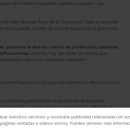
njunto del sistema energético español y europeo"
, ha
rolló hace décadas fruto de la
"necesidad"
dada la condición
 que no se puede
"perder de vista"
el impacto de la guerra en
do
, presiona al alza los costes de producción, tensiona
nflacionistas.
Además, hay que tener en cuenta que
ordinación logística y capacidad disponible".
 que contribuya a una Europa más autónoma, descarbonizada
ía estuvieron presentes en el nacimiento de la Unión
lobal".
A ello se suma ahora la necesidad de
reforzar
la
 relevante"
en esta coyuntura.
izar nuestros servicios y mostrarle publicidad relacionada con su
 páginas visitadas o videos vistos). Puedes obtener más informaci