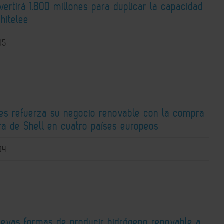
nvertirá 1.800 millones para duplicar la capacidad
hitelee
05
ies refuerza su negocio renovable con la compra
ra de Shell en cuatro países europeos
04
uevas formas de producir hidrógeno renovable a