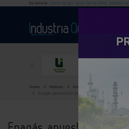
Es noticia:
Precio del gas
Javier García IUPAC
Endesa Cue
Home
Noticias
Energía
Enagás apuesta por la infraestructura gasista espa
Enagás apuesta por la i