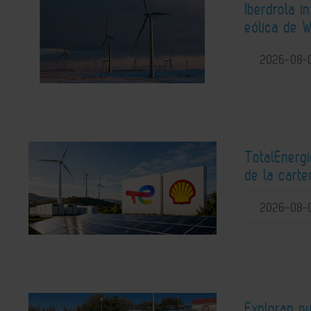
Iberdrola i
eólica de W
2026-08-
TotalEnerg
de la carte
2026-08-
Exploran n