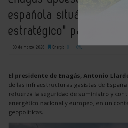
española situándola co
estratégico" para Europ
30 de marzo, 2026
Energía
0
XML
El
presidente de
Enagás
, Antonio Llard
de las infraestructuras gasistas de España
refuerza la seguridad de suministro y cont
energético nacional y europeo, en un cont
geopolíticas.