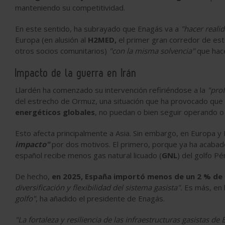
manteniendo su competitividad.
En este sentido, ha subrayado que Enagás va a
"hacer reali
Europa (en alusión al
H2MED,
el primer gran corredor de est
otros socios comunitarios)
"con la misma solvencia"
que hace
Impacto de la guerra en Irán
Llardén ha comenzado su intervención refiriéndose a la
"prof
del estrecho de Ormuz, una situación que ha provocado que 
energéticos globales
, no puedan o bien seguir operando o 
Esto afecta principalmente a Asia. Sin embargo, en Europa y 
impacto"
por dos motivos. El primero, porque ya ha acabado 
español recibe menos gas natural licuado (
GNL
) del golfo Pé
De hecho,
en 2025, España importó menos de un 2 % de 
diversificación y flexibilidad del sistema gasista".
Es más, en l
golfo"
, ha añadido el presidente de Enagás.
"La fortaleza y resiliencia de las infraestructuras gasistas de