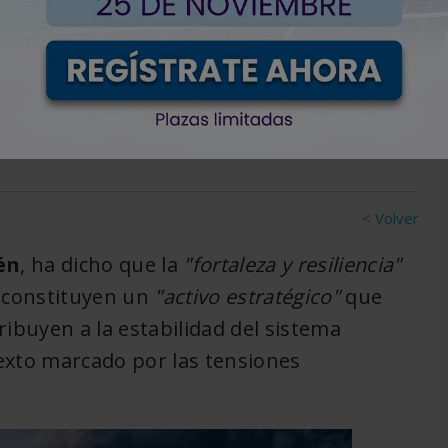
mo un "activo
a
< Volver
én
, ha dicho que la
"fortaleza y resiliencia"
 constituyen un
"activo estratégico"
que
ribuyen a la estabilidad del sistema
exto marcado por las tensiones