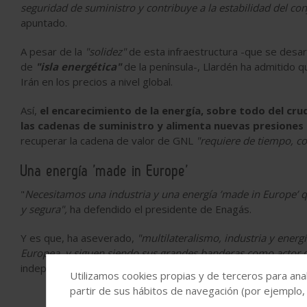
seguridad de suministro y contribuye a la estabilidad del co
apuntado.
A pesar de la
"solidez"
de esta infraestructura -que se desar
de
"isla energética"
de la península-, Llardén ha admitido
Irán en los precios a nivel global.
Así,
el encarecimiento de la energía, sobre todo del
cru
las cadenas de suministro y alimenta nuevas presiones i
recuperar la cadena de valor de GNL
"requiere de tiempo, co
Una energía ’made in Europe’
"
Necesitamos una industria y una energía ’made in Europe’
y segura",
ha defendido el presidente de Enagás.
Y es que, ha aseverado,
"multilateralismo, industria y energ
Europea, y siguen siendo sus grandes banderas como actor g
independencia económica para que la región tenga un
"papel
Utilizamos cookies propias y de terceros para anal
partir de sus hábitos de navegación (por ejemplo,