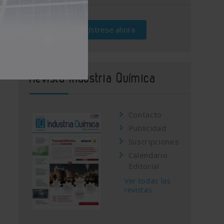
Regístrese ahora
Revista Industria Química
Contacto
Publicidad
Suscripciones
Calendario
Editorial
Ver todas las
revistas