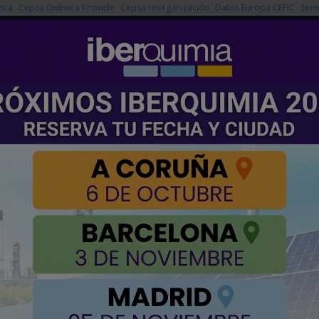
nca
Cepsa Química Knowde
Cepsa reorganización
Datos Europa CEFIC
Semi
NOTICIAS
PRODUCTOS
AGENDA
EMPRESAS PREMIUM
ñola situándola como un "activo estratégico" para Europa
nfraestructura gasista