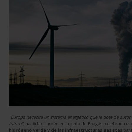
"Europa necesita un sistema energético que le dote de autono
futuro"
, ha dicho Llardén en la junta de
Enagás
, celebrada el
hidrógeno verde y de las infraestructuras gasistas
para