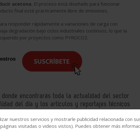
ucir acetona.
El proceso está diseñado para funcionar
ducto final esté prácticamente libre de emisiones.
ara responder rápidamente a variaciones de carga con
ja degradación bajo ciclos industriales continuos, lo que la
vo requerido por proyectos como PYROCO2.
uestros
, donde encontrarás toda la actualidad del sector
idad del día y los artículos y reportajes técnicos
izar nuestros servicios y mostrarle publicidad relacionada con su
 páginas visitadas o videos vistos). Puedes obtener más informaci
e
Almacenamiento energía
Energía verde