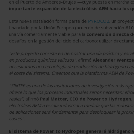
en el Puerto de Amberes-Brujas —cuya puesta en marcha es
importante expansión de la electrólisis AEM hacia los 
Esta nueva instalación forma parte de
PYROCO2
, un proyec
financiado por la Unión Europea (acuerdo de subvención #1
una vía comercialmente viable para la
conversión directa d
desafíos en la gestión del ciclo del carbono: utilizar direct
"Este proyecto consiste en demostrar una vía práctica y esc
en productos químicos valiosos"
, afirmó
Alexander Wentze
necesitamos una tecnología de producción de hidrógeno capaz 
el coste del sistema. Creemos que la plataforma AEM de Po
"SINTEF es una de las instituciones de investigación más rig
ofrece lo que los procesos industriales serios necesitan: efic
reales",
afirmó
Paul Matter, CEO de Power to Hydrogen.
electrólisis AEM a escala industrial a medida que las indust
de aplicaciones será fundamental para desbloquear la próx
costes".
El sistema de Power to Hydrogen generará hidrógeno 