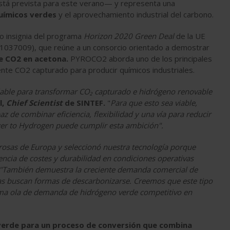
tá prevista para este verano— y representa una
químicos verdes
y el aprovechamiento industrial del carbono.
to insignia del programa
Horizon 2020 Green Deal
de la UE
01037009), que reúne a un consorcio orientado a demostrar
e CO2 en acetona.
PYROCO2 aborda uno de los principales
amente CO2 capturado para producir químicos industriales.
alable para transformar CO₂ capturado e hidrógeno renovable
l,
Chief Scientist
de SINTEF.
"
Para que esto sea viable,
de combinar eficiencia, flexibilidad y una vía para reducir
wer to Hydrogen puede cumplir esta ambición".
urosas de Europa y seleccionó nuestra tecnología porque
iencia de costes y durabilidad en condiciones operativas
"También demuestra la creciente demanda comercial de
rias buscan formas de descarbonizarse. Creemos que este tipo
ima ola de demanda de hidrógeno verde competitivo en
verde para un proceso de conversión que combina