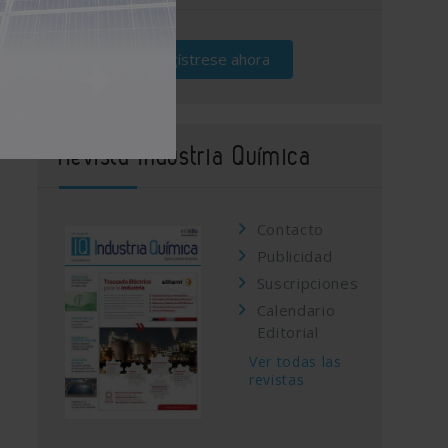
Regístrese ahora
Revista Industria Química
Contacto
Publicidad
Suscripciones
Calendario
Editorial
Ver todas las
revistas