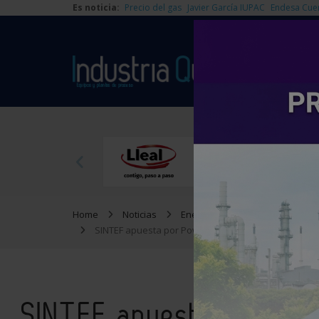
Es noticia:
Precio del gas
Javier García IUPAC
Endesa Cue
Home
Noticias
Energía
SINTEF apuesta por Power to Hydrogen para produ
SINTEF apuesta por Pow