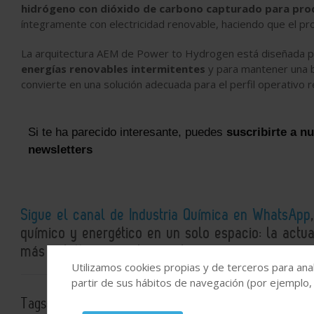
hidrógeno con dióxido de carbono capturado para prod
íntegramente con electricidad renovable, haciendo que el pro
La arquitectura AEM de Power to Hydrogen está diseñada p
energías renovables intermitentes
y para mantener una ba
convierte en una solución adecuada para el perfil operati
Si te ha parecido interesante, puedes
suscribirte a n
newsletters
Sigue el canal de Industria Química en WhatsApp
químico y energético en un solo espacio: la actual
más detallados e interesantes.
Utilizamos cookies propias y de terceros para anal
partir de sus hábitos de navegación (por ejemplo,
Tags:
electrólisis
electrolizadores
hidrógeno renovabl