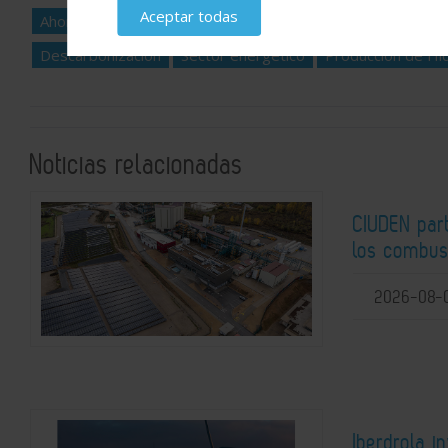
Aceptar todas
Ahorro y eficiencia energética
Competitividad industrial
Descarbonización
Sector energético
Producción de Hi
Noticias relacionadas
CIUDEN par
los combust
2026-08-
Iberdrola i