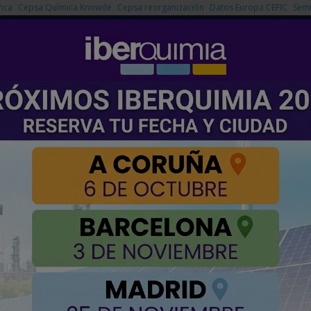
nca
Cepsa Química Knowde
Cepsa reorganización
Datos Europa CEFIC
Semi
NOTICIAS
PRODUCTOS
AGENDA
EMPRESAS PREMIUM
cir hidrógeno verde para PYROCO2 Green Deal en Noruega
er to Hydrogen para