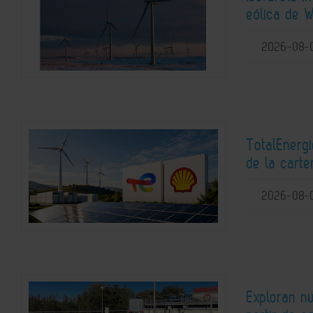
eólica de W
2026-08-
TotalEnerg
de la carte
2026-08-
Exploran n