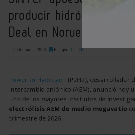
producir hidrógeno ver
Deal en Noruega
29 de mayo, 2026
Energía
0
XML
Power to Hydrogen
(P2H2), desarrollador 
intercambio aniónico (AEM), anunció hoy u
uno de los mayores institutos de investig
electrólisis AEM de medio megavatio
cu
trimestre de 2026.