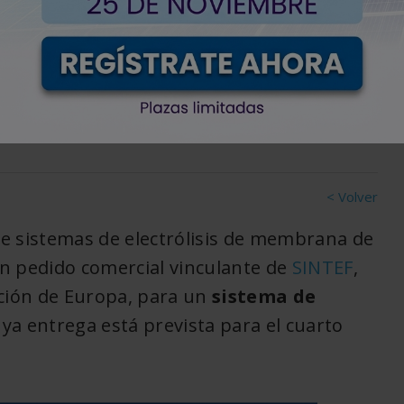
de para PYROCO2 Green
< Volver
de sistemas de electrólisis de membrana de
n pedido comercial vinculante de
SINTEF
,
ación de Europa, para un
sistema de
ya entrega está prevista para el cuarto