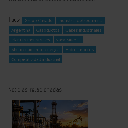
Tags:
Grupo Cuñado
Industria petroquímica
Argentina
Gasoductos
Gases industriales
Plantas Industriales
Vaca Muerta
Almacenamiento energía
Hidrocarburos
Competitividad industrial
Noticias relacionadas