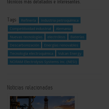
técnicos más detallados e interesantes.
Tags:
Refinería
Industria petroquímica
Competitividad industrial
Alemania
Nuevas tecnologías
electrólisis
Baterías
Descarbonización
Energías renovables
Tecnología electroquímica
Vulcan Energy
NORAM Electrolysis Systems Inc. (NESI)
Noticias relacionadas