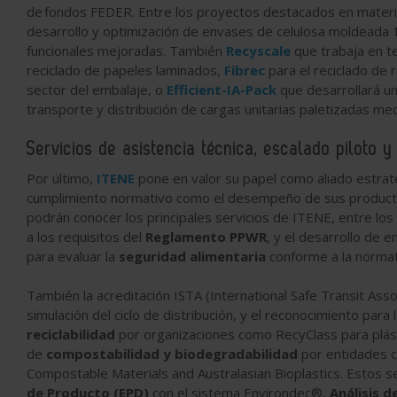
de fondos FEDER. Entre los proyectos destacados en mater
desarrollo y optimización de envases de celulosa moldeada
funcionales mejoradas. También
Recyscale
que trabaja en te
reciclado de papeles laminados,
Fibrec
para el reciclado de 
sector del embalaje, o
Efficient-IA-Pack
que desarrollará un
transporte y distribución de cargas unitarias paletizadas medi
Servicios de asistencia técnica, escalado piloto 
Por último,
ITENE
pone en valor su papel como aliado estrat
cumplimiento normativo como el desempeño de sus productos
podrán conocer los principales servicios de ITENE, entre los
a los requisitos del
Reglamento PPWR
, y el desarrollo de
para evaluar la
seguridad alimentaria
conforme a la normati
También la acreditación ISTA (International Safe Transit Ass
simulación del ciclo de distribución, y el reconocimiento para 
reciclabilidad
por organizaciones como RecyClass para plásti
de
compostabilidad y biodegradabilidad
por entidades c
Compostable Materials and Australasian Bioplastics. Estos 
de Producto (EPD)
con el sistema Environdec®,
Análisis d