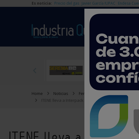
Es noticia:
Precio del gas
Javier García IUPAC
Endesa Cue
Home
Noticias
Ferias y Congresos
ITENE lleva a Interpack soluciones para acelerar la 
ITENE lleva a Interpack