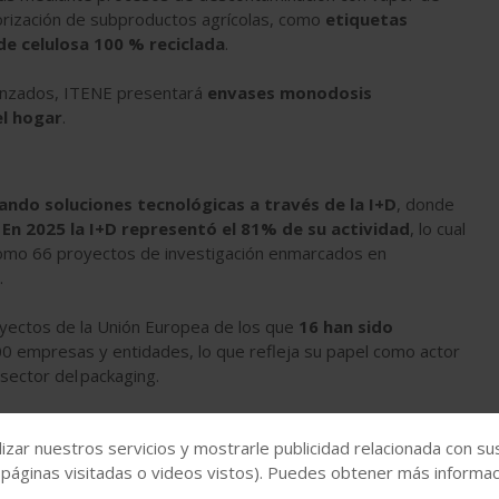
orización de subproductos agrícolas, como
etiquetas
de celulosa 100 % reciclada
.
vanzados, ITENE presentará
envases monodosis
l hogar
.
ando soluciones tecnológicas a través de la I+D
, donde
.
En 2025 la I+D representó el 81% de su actividad
, lo cual
como 66 proyectos de investigación enmarcados en
.
yectos de la Unión Europea de los que
16 han sido
0 empresas y entidades, lo que refleja su papel como actor
sector del packaging.
su stand durante la celebración de Interpack, se acercarán al
izar nuestros servicios y mostrarle publicidad relacionada con su
cando la evolución del envase hacia modelos más sostenibles,
 páginas visitadas o videos vistos). Puedes obtener más informaci