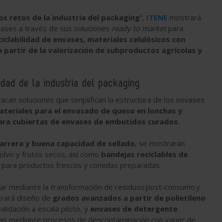
os retos de la industria del packaging
”,
ITENE
mostrará
nvases a través de sus soluciones
ready to market
para
ciclabilidad de envases, materiales celulósicos con
partir de la valorización de subproductos agrícolas y
idad de la industria del packaging
acan soluciones que simplifican la estructura de los envases
ateriales para el envasado de queso en lonchas y
para cubiertas de envases de embutidos curados
.
arrera y buena capacidad de sellado
, se mostrarán
olvo y frutos secos, así como
bandejas reciclables de
para productos frescos y comidas preparadas.
ular mediante la transformación de residuos post-consumo y
strará diseño de
grados avanzados a partir de polietileno
lidación a escala piloto, y
envases de detergente
as mediante procesos de descontaminación con vapor de