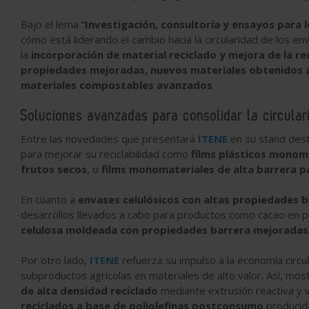
Bajo el lema “
Investigación, consultoría y ensayos para l
cómo está liderando el cambio hacia la circularidad de los e
la
incorporación de material reciclado y mejora de la re
propiedades mejoradas, nuevos materiales obtenidos a 
materiales compostables avanzados
.
Soluciones avanzadas para consolidar la circular
Entre las novedades que presentará
ITENE
en su stand dest
para mejorar su reciclabilidad como
films plásticos monom
frutos secos
, o
films monomateriales de alta barrera 
En cuanto a
envases celulósicos con altas propiedades b
desarrollos llevados a cabo para productos como cacao en p
celulosa moldeada con propiedades barrera mejoradas
Por otro lado,
ITENE
refuerza su impulso a la economía circ
subproductos agrícolas en materiales de alto valor. Así, mo
de alta densidad reciclado
mediante extrusión reactiva y va
reciclados a base de poliolefinas postconsumo
producid