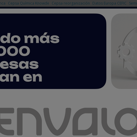
nca
Cepsa Química Knowde
Cepsa reorganización
Datos Europa CEFIC
Semi
NOTICIAS
PRODUCTOS
AGENDA
EMPRESAS PREMIUM
circularidad del packaging
 soluciones para