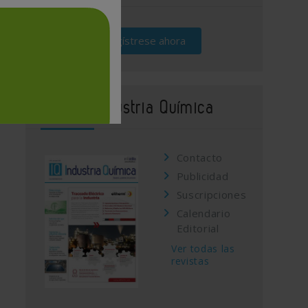
Regístrese ahora
Revista Industria Química
Contacto
Publicidad
Suscripciones
Calendario
Editorial
Ver todas las
revistas