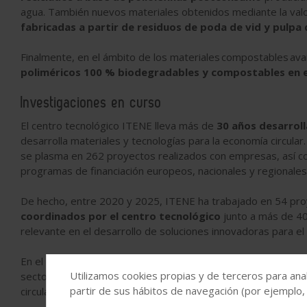
agua. También nuevos materiales obtenidos mediante la val
fabricadas a partir de residuos de poda de vid y pulpa 
Finalmente, en el ámbito de los materiales compostables a
poliméricos 100 % biodegradables y compostables en e
Investigaciones en curso
El centro tecnológico ITENE lleva más de
30 años desarroll
desarrolla materiales y tecnologías para la economía circular
se plasma en 262 proyectos realizados con empresas, así 
programas de financiación europeos, nacionales y regionales
De hecho, entre 2020 y 2025, ITENE ha trabajado en 54 pro
coordinados por el centro tecnológico
junto a más de 40
relevante en el desarrollo de soluciones innovadoras para el 
En el espacio “
Research in progress
” que ITENE habilitará en 
Utilizamos cookies propias y de terceros para anal
sector industrial algunas de las innovaciones que están mar
partir de sus hábitos de navegación (por ejemplo,
circulares y seguros.