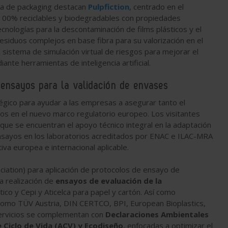
ia de packaging destacan
Pulpfiction
, centrado en el
 100% reciclables y biodegradables con propiedades
cnologías para la descontaminación de films plásticos y el
residuos complejos en base fibra para su valorización en el
 sistema de simulación virtual de riesgos para mejorar el
ante herramientas de inteligencia artificial.
y ensayos para la validación de envases
égico para ayudar a las empresas a asegurar tanto el
 en el nuevo marco regulatorio europeo. Los visitantes
 que se encuentran el apoyo técnico integral en la adaptación
 ensayos en los laboratorios acreditados por ENAC e ILAC-MRA
va europea e internacional aplicable.
ociation) para aplicación de protocolos de ensayo de
la realización de
ensayos de evaluación de la
co y Cepi y Aticelca para papel y cartón. Así como
omo TÜV Austria, DIN CERTCO, BPI, European Bioplastics,
servicios se complementan con
Declaraciones Ambientales
e Ciclo de Vida (ACV) y Ecodiseño
, enfocadas a optimizar el