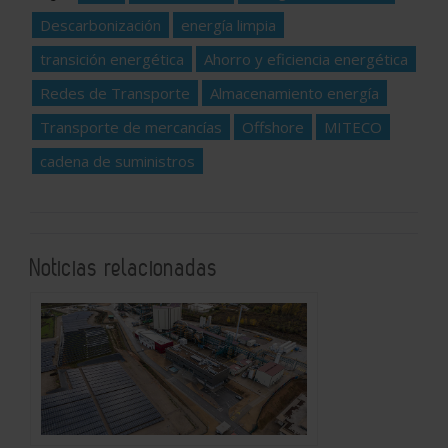
Descarbonización
energía limpia
transición energética
Ahorro y eficiencia energética
Redes de Transporte
Almacenamiento energía
Transporte de mercancías
Offshore
MITECO
cadena de suministros
Noticias relacionadas