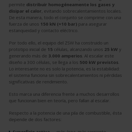
permite
distribuir homogéneamente los gases y
disipar el calor
, evitando sobrecalentamientos locales.
De esta manera,
todo el conjunto se comprime con una
fuerza de unos
150 kN (≈10 bar)
para asegurar
estanqueidad y contacto eléctrico.
Por todo ello, e
l equipo del ZSW ha construido un
prototipo inicial de
15
células, alcanzando unos
25 kW
y
generando más de
3.000 amperios
.
Al escalar este
diseño a 300 células, se llega a los
500 kW previstos
.
Lo interesante no es solo la potencia, es la estabilidad:
el sistema funciona sin sobrecalentamientos ni pérdidas
significativas de rendimiento.
Esto marca una diferencia frente a muchos desarrollos
que funcionan bien en teoría, pero fallan al escalar.
Respecto a la potencia de una pila de combustible, ésta
depende de dos factores:
Superficie activa
→ más área, más corriente.