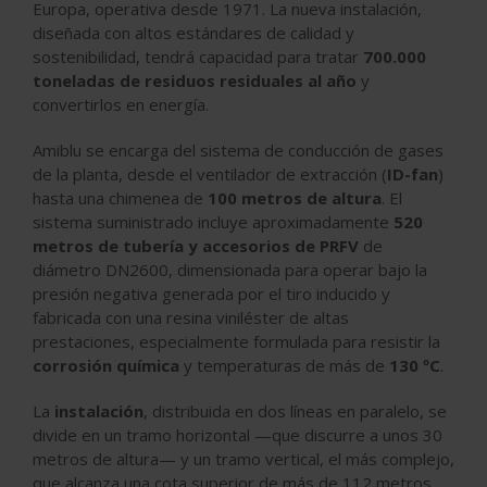
Europa, operativa desde 1971. La nueva instalación,
diseñada con altos estándares de calidad y
sostenibilidad, tendrá capacidad para tratar
700.000
toneladas de residuos residuales al año
y
convertirlos en energía.
Amiblu se encarga del sistema de conducción de gases
de la planta, desde el ventilador de extracción (
ID-fan
)
hasta una chimenea de
100 metros de altura
. El
sistema suministrado incluye aproximadamente
520
metros de tubería y accesorios de PRFV
de
diámetro DN2600, dimensionada para operar bajo la
presión negativa generada por el tiro inducido y
fabricada con una resina viniléster de altas
prestaciones, especialmente formulada para resistir la
corrosión química
y temperaturas de más de
130 ºC
.
La
instalación
, distribuida en dos líneas en paralelo, se
divide en un tramo horizontal —que discurre a unos 30
metros de altura— y un tramo vertical, el más complejo,
que alcanza una cota superior de más de 112 metros