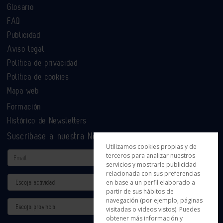
Glosario
FAQ
Publicidad
Aviso legal
Política de privacidad
Política de cookies
Mapa web
Formación
Histórico de Newsletters
Suscríbase a nuestra Newsletter
Utilizamos cookies propias y de
Email
terceros para analizar nuestros
servicios y mostrarle publicidad
relacionada con sus preferencias
Actividad
en base a un perfil elaborado a
partir de sus hábitos de
navegación (por ejemplo, páginas
Provincia
visitadas o videos vistos). Puedes
obtener más información y