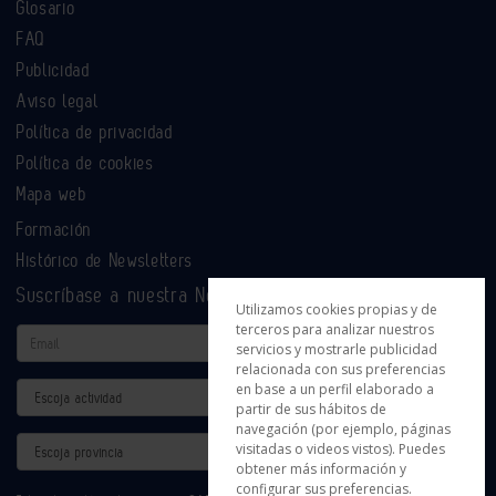
Glosario
FAQ
Publicidad
Aviso legal
Política de privacidad
Política de cookies
Mapa web
Formación
Histórico de Newsletters
Suscríbase a nuestra Newsletter
Utilizamos cookies propias y de
terceros para analizar nuestros
Email
servicios y mostrarle publicidad
relacionada con sus preferencias
en base a un perfil elaborado a
Actividad
partir de sus hábitos de
navegación (por ejemplo, páginas
Provincia
visitadas o videos vistos). Puedes
obtener más información y
configurar sus preferencias.