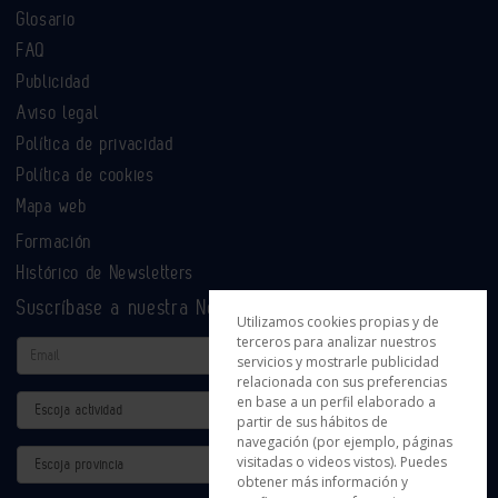
Glosario
FAQ
Publicidad
Aviso legal
Política de privacidad
Política de cookies
Mapa web
Formación
Histórico de Newsletters
Suscríbase a nuestra Newsletter
Utilizamos cookies propias y de
terceros para analizar nuestros
Email
servicios y mostrarle publicidad
relacionada con sus preferencias
en base a un perfil elaborado a
Actividad
partir de sus hábitos de
navegación (por ejemplo, páginas
Provincia
visitadas o videos vistos). Puedes
obtener más información y