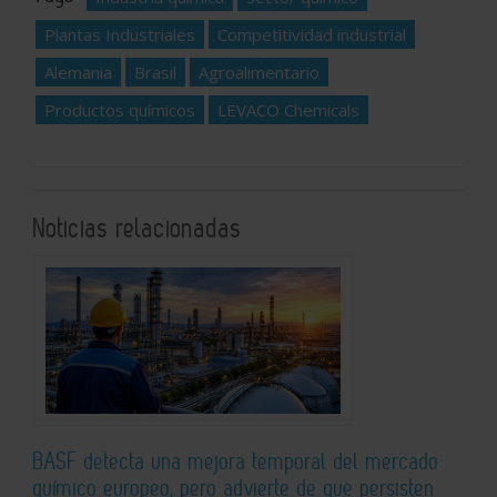
Plantas Industriales
Competitividad industrial
Alemania
Brasil
Agroalimentario
Productos químicos
LEVACO Chemicals
Noticias relacionadas
BASF detecta una mejora temporal del mercado
químico europeo, pero advierte de que persisten