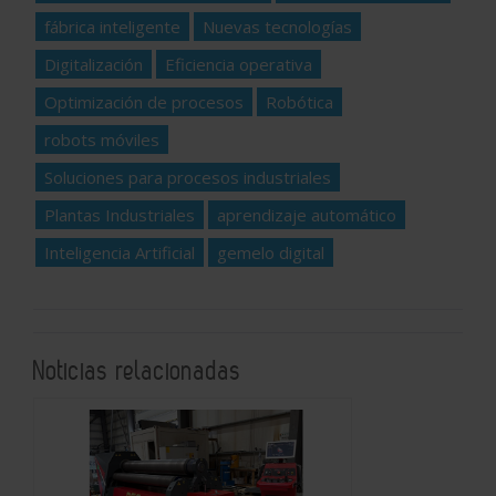
fábrica inteligente
Nuevas tecnologías
Digitalización
Eficiencia operativa
Optimización de procesos
Robótica
robots móviles
Soluciones para procesos industriales
Plantas Industriales
aprendizaje automático
Inteligencia Artificial
gemelo digital
Noticias relacionadas