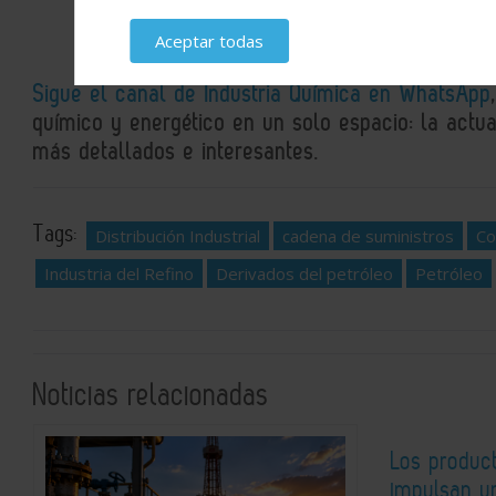
Aceptar todas
Sigue el canal de Industria Química en WhatsApp
químico y energético en un solo espacio: la actual
más detallados e interesantes.
Tags:
Distribución Industrial
cadena de suministros
Co
Industria del Refino
Derivados del petróleo
Petróleo
Noticias relacionadas
Los product
impulsan u