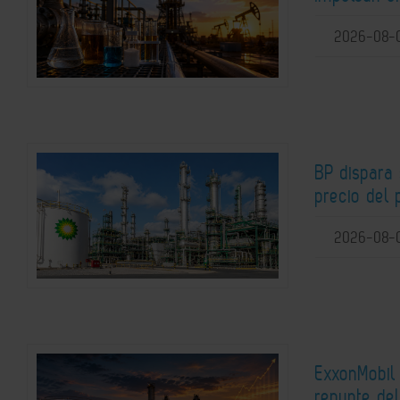
2026-08-
BP dispara 
precio del 
2026-08-
ExxonMobil 
repunte del