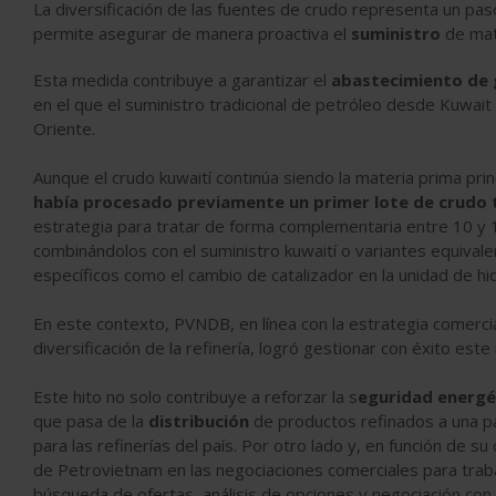
La diversificación de las fuentes de crudo representa un paso
permite asegurar de manera proactiva el
suministro
de mat
Esta medida contribuye a garantizar el
abastecimiento de g
en el que el suministro tradicional de petróleo desde Kuwait
Oriente.
Aunque el crudo kuwaití continúa siendo la materia prima princ
había procesado previamente un primer lote de crudo 
estrategia para tratar de forma complementaria entre 10 y 1
combinándolos con el suministro kuwaití o variantes equiva
específicos como el cambio de catalizador en la unidad de h
En este contexto, PVNDB, en línea con la estrategia comerci
diversificación de la refinería, logró gestionar con éxito est
Este hito no solo contribuye a reforzar la s
eguridad energét
que pasa de la
distribución
de productos refinados a una pa
para las refinerías del país. Por otro lado y, en función de 
de Petrovietnam en las negociaciones comerciales para trabaj
búsqueda de ofertas, análisis de opciones y negociación con 