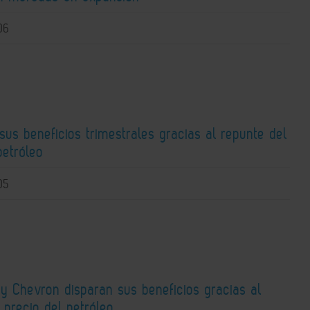
06
sus beneficios trimestrales gracias al repunte del
petróleo
05
y Chevron disparan sus beneficios gracias al
 precio del petróleo