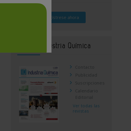
Regístrese ahora
Revista Industria Química
Contacto
Publicidad
Suscripciones
Calendario
Editorial
Ver todas las
revistas