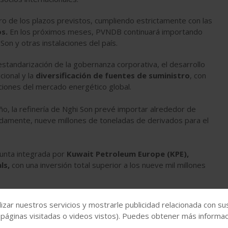
ro de los plazos previstos, cumpliendo estrictamente con las
s.
En los próximos meses, PVNDB continuará importando
on y otras instalaciones del país.
standarización de la gobernanza corporativa, el desarrollo
cional y la
diversificación de fuentes de suministro
, con
aciones del mercado energético global.
ño, la refinería de Nghi Son prevé importar alrededor de
damente, nueve millones de toneladas de derivados para el
junta integrada por
Kuwait Petroleum Europe (KPE),
ls,
con una inversión total superior a los nueve mil millones
izar nuestros servicios y mostrarle publicidad relacionada con su
uestros
 páginas visitadas o videos vistos). Puedes obtener más informaci