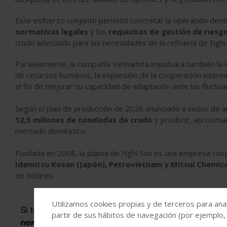
Este esfuerzo conjunto permitió concretar la operación dent
normativas legales
y los
requisitos de gestión de riesgo
crudo adecuado para las necesidades de la refinería de Nghi S
Paralelamente, la compañía vietnamita impulsará también la e
de recursos humanos, la expansión de la cooperación interna
el fin de mejorar su capacidad de adaptación ante las fluctu
Según el plan de producción de 2026 anunciado a inicios de a
12,5 millones de toneladas de crudo
y producir, aproxima
mercado doméstico.
Fundada en 2008, la planta de Nghi Son es una empresa con
Idemitsu Kosan (Japón), Petrovietnam y Mitsui Chemica
de dólares.
Utilizamos cookies propias y de terceros para anal
Si te ha parecido interesante, puedes
suscribirte a n
partir de sus hábitos de navegación (por ejemplo,
newsletters