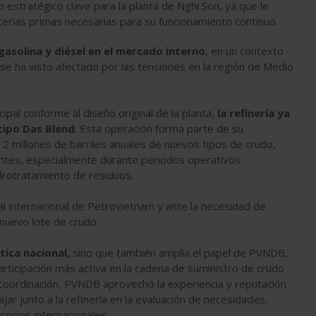
 estratégico clave para la planta de Nghi Son, ya que le
erias primas necesarias para su funcionamiento continuo.
asolina y diésel en el mercado interno
, en un contexto
 se ha visto afectado por las tensiones en la región de Medio
ipal conforme al diseño original de la planta,
la refinería ya
tipo Das Blend
. Esta operación forma parte de su
2 millones de barriles anuales de nuevos tipos de crudo,
lentes, especialmente durante periodos operativos
idrotratamiento de residuos.
al internacional de Petrovietnam y ante la necesidad de
e nuevo lote de crudo.
ica nacional,
sino que también amplía el papel de PVNDB,
rticipación más activa en la cadena de suministro de crudo
su coordinación, PVNDB aprovechó la experiencia y reputación
ar junto a la refinería en la evaluación de necesidades,
socios internacionales.