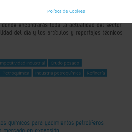
Política de Cookies
, donde encontrarás toda la actualidad del sector
idad del día y los artículos y reportajes técnicos
mpetitividad industrial
Crudo pesado
Petroquímica
Industria petroquímica
Refinería
os químicos para yacimientos petrolíferos
n mercado en expansión