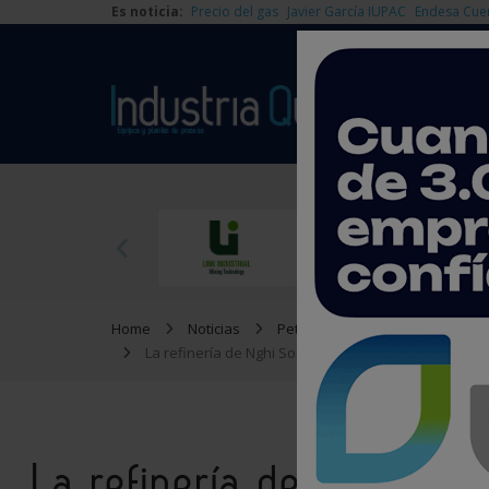
Es noticia:
Precio del gas
Javier García IUPAC
Endesa Cue
Home
Noticias
Petroquímica
La refinería de Nghi Son recibe más de 950.000 barr
La refinería de Nghi So