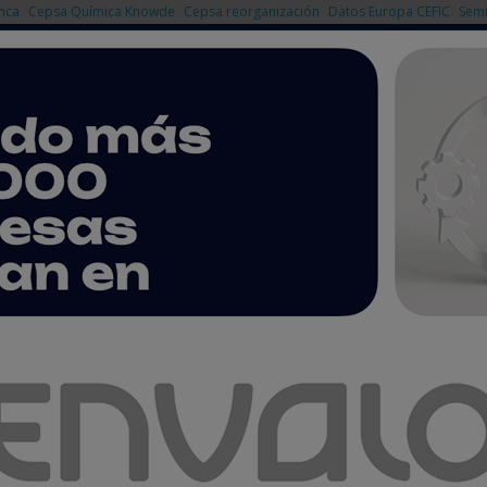
nca
Cepsa Química Knowde
Cepsa reorganización
Datos Europa CEFIC
Semi
NOTICIAS
PRODUCTOS
AGENDA
EMPRESAS PREMIUM
iles de petróleo tipo Djeno para asegurar su producción nacional
n recibe más de 950.000