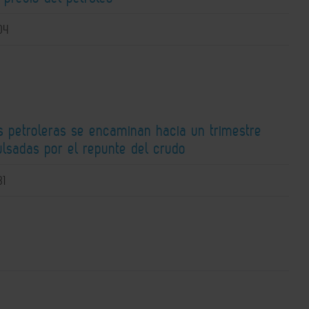
04
s petroleras se encaminan hacia un trimestre
ulsadas por el repunte del crudo
31