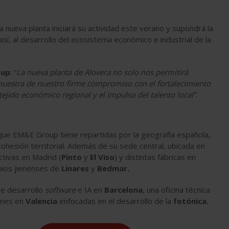
a nueva planta iniciará su actividad este verano y supondrá la
í, al desarrollo del ecosistema económico e industrial de la
oup
: “
La nueva planta de Alovera no solo nos permitirá
muestra de nuestro firme compromiso con el fortalecimiento
tejido económico regional y el impulso del talento local”
.
 que EM&E Group tiene repartidas por la geografía española,
 cohesión territorial. Además de su sede central, ubicada en
ctivas en Madrid (
Pinto
y
El Viso
) y distintas fábricas en
pios jienenses de
Linares
y
Bedmar.
de desarrollo
software
e IA en
Barcelona
, una oficina técnica
iones en
Valencia
enfocadas en el desarrollo de la
fotónica.