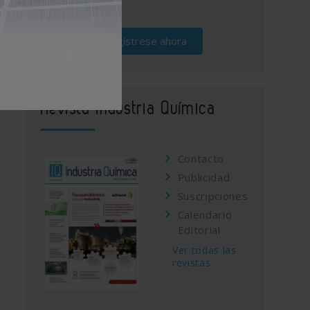
Regístrese ahora
Revista Industria Química
Contacto
Publicidad
Suscripciones
Calendario
Editorial
Ver todas las
revistas