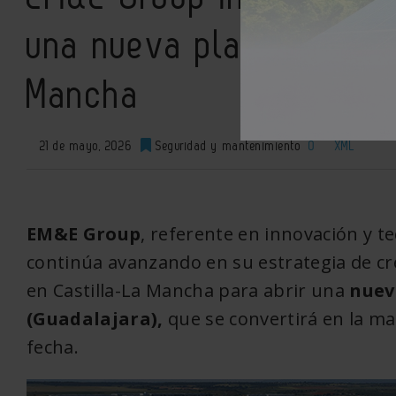
una nueva planta industr
Mancha
21 de mayo, 2026
Seguridad y mantenimiento
0
XML
EM&E Group
, referente en innovación y t
continúa avanzando en su estrategia de cre
en Castilla-La Mancha para abrir una
nuev
(Guadalajara),
que se convertirá en la ma
fecha.