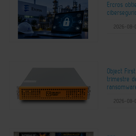
Ercros obti
cibersegur
2026-08-
Object Firs
trimestre 
ransomwar
2026-08-