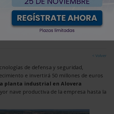
ial en Castilla-La
< Volver
ecnologías de defensa y seguridad,
cimiento e invertirá 50 millones de euros
a planta industrial en Alovera
yor nave productiva de la empresa hasta la