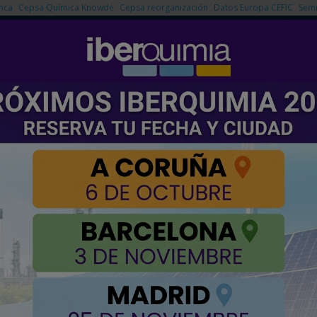
nca
Cepsa Química Knowde
Cepsa reorganización
Datos Europa CEFIC
Semi
NOTICIAS
PRODUCTOS
AGENDA
EMPRESAS PREMIUM
ueva planta industrial en Castilla-La Mancha
0 millones de euros en