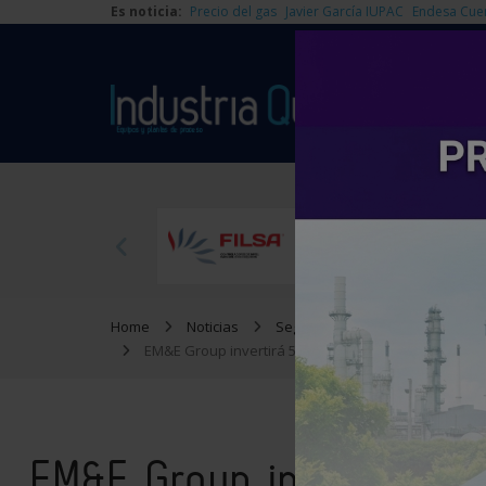
Es noticia:
Precio del gas
Javier García IUPAC
Endesa Cue
Home
Noticias
Seguridad y mantenimiento
EM&E Group invertirá 50 millones de euros en una n
EM&E Group invertirá 5